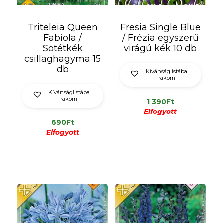
Triteleia Queen
Fresia Single Blue
Fabiola /
/ Frézia egyszerű
Sötétkék
virágú kék 10 db
csillaghagyma 15
db
Kívánságlistába
rakom
Kívánságlistába
rakom
1 390
Ft
Elfogyott
690
Ft
Elfogyott