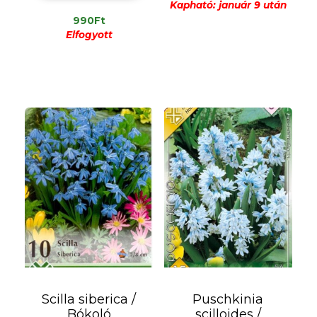
Kapható: január 9 után
990
Ft
Elfogyott
Scilla siberica /
Puschkinia
Bókoló
scilloides /