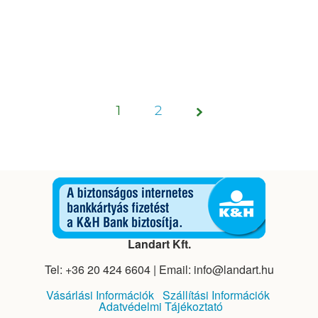
1
Page
2
1 of 2
Landart Kft.
Tel: +36 20 424 6604 | Email: info@landart.hu
Vásárlási Információk
Szállítási Információk
Adatvédelmi Tájékoztató