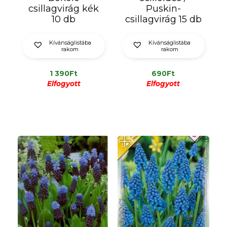
csillagvirág kék
Puskin-
10 db
csillagvirág 15 db
Kívánságlistába
Kívánságlistába
rakom
rakom
1 390
Ft
690
Ft
Elfogyott
Elfogyott