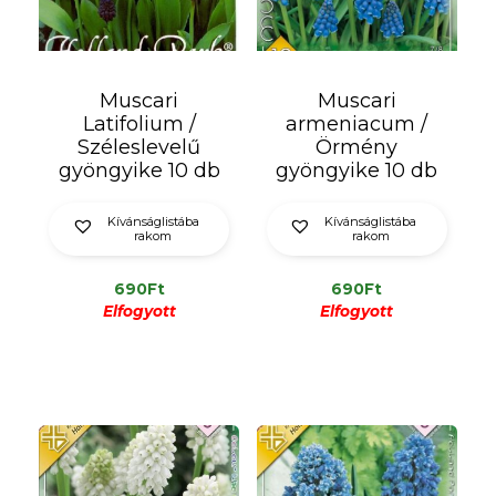
Muscari
Muscari
Latifolium /
armeniacum /
Széleslevelű
Örmény
gyöngyike 10 db
gyöngyike 10 db
Kívánságlistába
Kívánságlistába
rakom
rakom
690
Ft
690
Ft
Elfogyott
Elfogyott