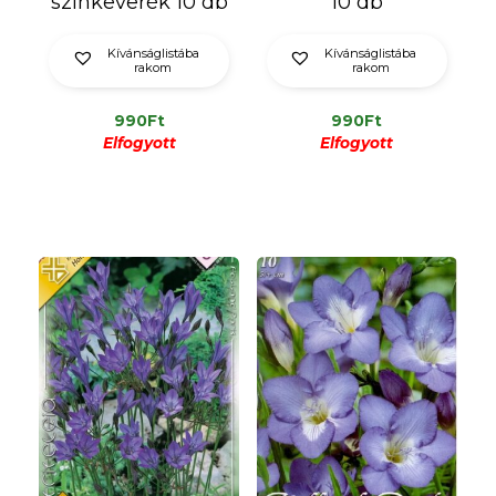
színkeverék 10 db
10 db
Kívánságlistába
Kívánságlistába
rakom
rakom
990
Ft
990
Ft
Elfogyott
Elfogyott