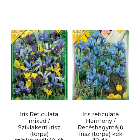
-
7
440Ft
Iris Reticulata
Iris reticulata
mixed /
Harmony /
Sziklakerti írisz
Recéshagymájú
(törpe)
írisz (törpe) kék