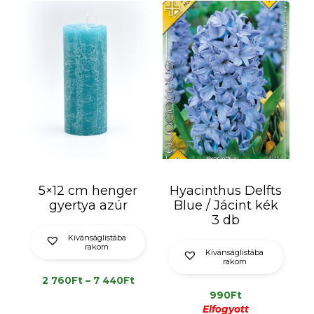
5×12 cm henger
Hyacinthus Delfts
gyertya azúr
Blue / Jácint kék
3 db
Kívánságlistába
rakom
Kívánságlistába
rakom
Ártartomány:
2 760
Ft
–
7 440
Ft
2
990
Ft
760Ft
Elfogyott