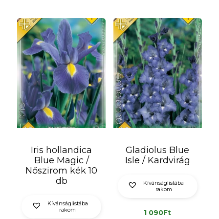
Iris hollandica
Gladiolus Blue
Blue Magic /
Isle / Kardvirág
Nőszirom kék 10
db
Kívánságlistába
rakom
Kívánságlistába
rakom
1 090
Ft