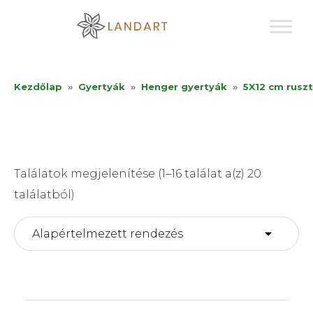
Sk
to
co
Kezdőlap
»
Gyertyák
»
Henger gyertyák
»
5X12 cm ruszt
Találatok megjelenítése (1–16 találat a(z) 20
találatból)