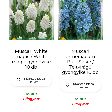
Muscari White
Muscari
magic / White
armeniacum
magic gyöngyike
Blue Spike /
10 db
Teltvirágú
gyöngyike 10 db
Kívánságlistába
rakom
Kívánságlistába
rakom
690
Ft
Elfogyott
690
Ft
Elfogyott