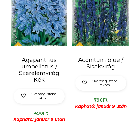
Agapanthus
Aconitum blue /
umbellatus /
Sisakvirág
Szerelemvirág
Kék
Kívánságlistába
rakom
Kívánságlistába
rakom
790
Ft
Kapható: január 9 után
1 490
Ft
Kapható: január 9 után