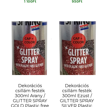
1 100
Ft
950
Ft
Dekorációs
Dekorációs
csillám festék
csillám festék
300ml Arany /
300ml Ezüst /
GLITTER SPRAY
GILTTER SPRAY
GOLD Plastic free
SILVER Plastic