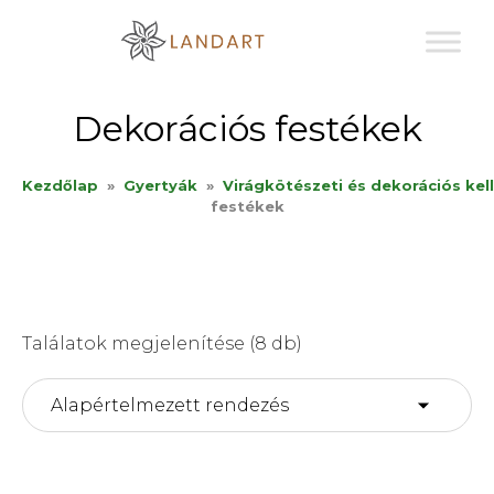
Sk
to
co
Dekorációs festékek
Kezdőlap
»
Gyertyák
»
Virágkötészeti és dekorációs kel
festékek
Találatok megjelenítése (8 db)