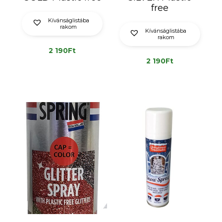
free
Kívánságlistába
rakom
Kívánságlistába
rakom
2 190
Ft
2 190
Ft