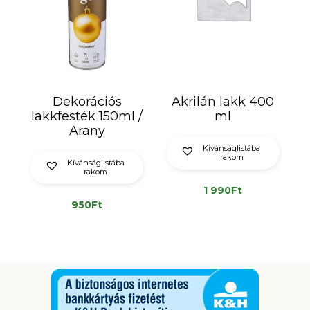
Dekorációs
Akrilán lakk 400
lakkfesték 150ml /
ml
Arany
Kívánságlistába
rakom
Kívánságlistába
rakom
1 990
Ft
950
Ft