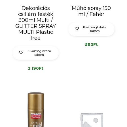
Dekorációs
Műhó spray 150
csillám festék
ml / Fehér
300ml Multi /
GLITTER SPRAY
Kívánságlistába
MULTI Plastic
rakom
free
590
Ft
Kívánságlistába
rakom
2 190
Ft