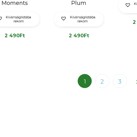
Moments
Plum
K
Kívánságlistába
Kívánságlistába
rakom
rakom
2
2 490
Ft
2 490
Ft
Page
1
2
3
1 of 3