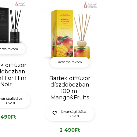
árba rakom
Kosárba rakom
k diffúzor
dobozban
l For Him
Bartek diffúzor
Noir
díszdobozban
100 ml
Mango&Fruits
ívánságlistába
rakom
Kívánságlistába
rakom
 490
Ft
2 490
Ft