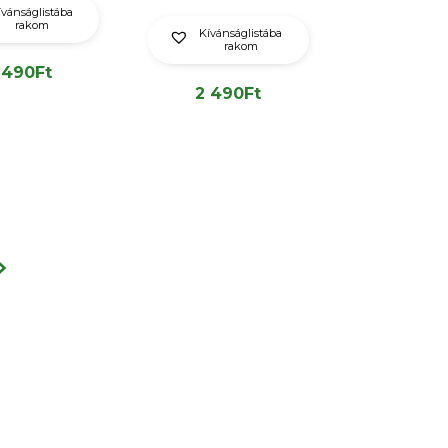
ívánságlistába
rakom
Kívánságlistába
rakom
 490
Ft
2 490
Ft