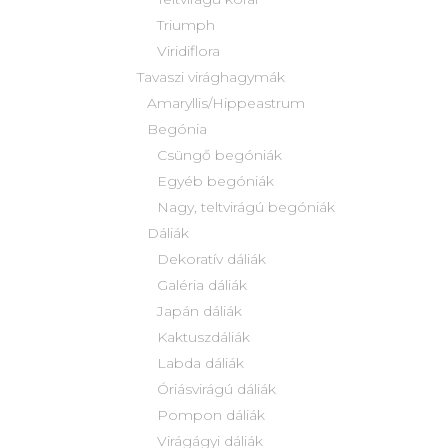
Triumph
Viridiflora
Tavaszi virághagymák
Amaryllis/Hippeastrum
Begónia
Csüngő begóniák
Egyéb begóniák
Nagy, teltvirágú begóniák
Dáliák
Dekoratív dáliák
Galéria dáliák
Japán dáliák
Kaktuszdáliák
Labda dáliák
Óriásvirágú dáliák
Pompon dáliák
Virágágyi dáliák