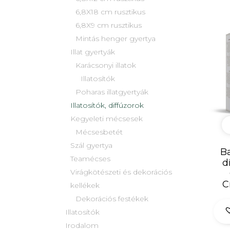
6,8X18 cm rusztikus
6,8X9 cm rusztikus
Mintás henger gyertya
Illat gyertyák
Karácsonyi illatok
Illatosítók
Poharas illatgyertyák
Illatosítók, diffúzorok
Kegyeleti mécsesek
Mécsesbetét
Szál gyertya
Ba
Teamécses
d
Virágkötészeti és dekorációs
C
kellékek
Dekorációs festékek
Illatosítók
Irodalom