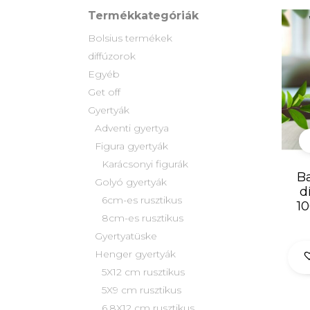
Termékkategóriák
Bolsius termékek
diffúzorok
Egyéb
Get off
Gyertyák
Adventi gyertya
Figura gyertyák
Karácsonyi figurák
Ba
Golyó gyertyák
d
6cm-es rusztikus
10
8cm-es rusztikus
Gyertyatüske
Henger gyertyák
5X12 cm rusztikus
5X9 cm rusztikus
6,8X12 cm rusztikus