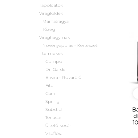
Tápoldatok
Virágföldek
Marhatrágya
Tőzeg
Virághagymák
Növényápolás - Kertészeti
termékek
Compo
Dr. Garden
Envira - Rovarölő
Fito
Garri
Spring
Ba
Substral
d
Terrasan
1
Ültető kosár
Vitaflóra