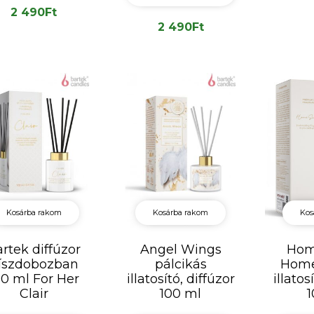
2 490
Ft
2 490
Ft
Kosárba rakom
Kosárba rakom
Kos
rtek diffúzor
Angel Wings
Hom
íszdobozban
pálcikás
Home
00 ml For Her
illatosító, diffúzor
illatos
Clair
100 ml
1