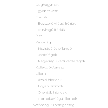
Dughagymák
Egyéb tavaszi
Fréziák
Egyszerű virágú fréziák
Teltvirágú fréziák
Írisz
Kardvirág
Kisvirágú és pillangó
kardvirágok
Nagyvirágú kerti kardvirágok
Kollekciók/tavasz
Liliom
Ázsiai hibridek
Egyéb liliomok
Orientált hibridek
Trombitavirágú liliomok
Vetőmag különlegesség