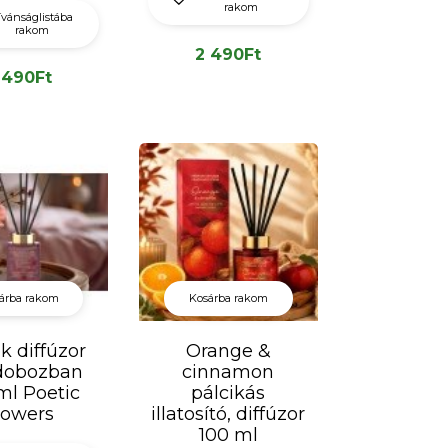
rakom
ívánságlistába
rakom
2 490
Ft
 490
Ft
árba rakom
Kosárba rakom
k diffúzor
Orange &
dobozban
cinnamon
ml Poetic
pálcikás
lowers
illatosító, diffúzor
100 ml