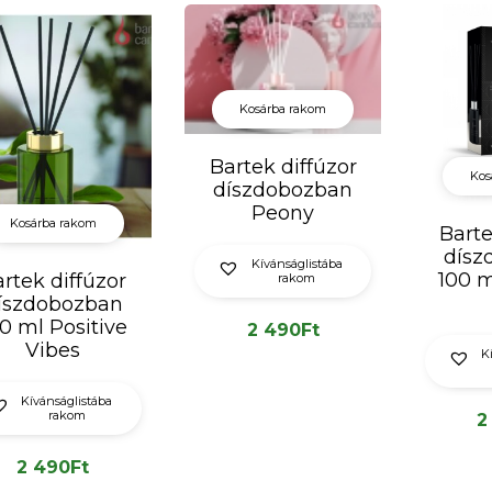
Kosárba rakom
Bartek diffúzor
Kos
díszdobozban
Peony
Kosárba rakom
Barte
dísz
Kívánságlistába
100 m
rtek diffúzor
rakom
íszdobozban
0 ml Positive
2 490
Ft
Vibes
K
Kívánságlistába
rakom
2
2 490
Ft