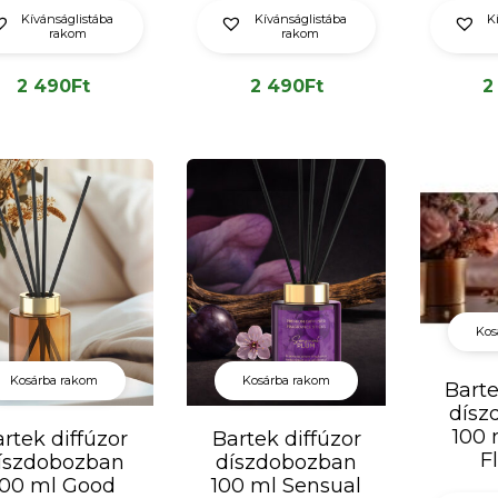
Kívánságlistába
Kívánságlistába
K
rakom
rakom
2 490
Ft
2 490
Ft
2
Kos
Kosárba rakom
Kosárba rakom
Barte
dísz
100 
rtek diffúzor
Bartek diffúzor
F
íszdobozban
díszdobozban
100 ml Good
100 ml Sensual