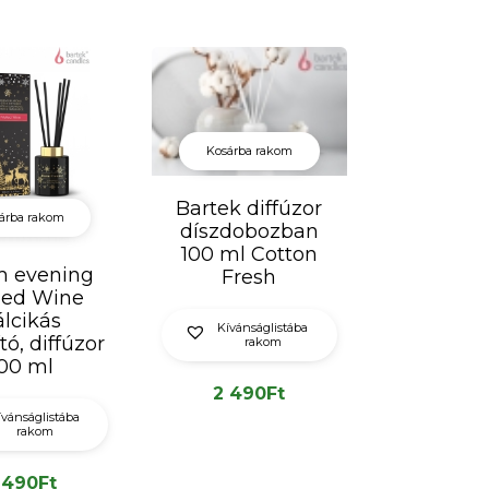
Kosárba rakom
Bartek diffúzor
árba rakom
díszdobozban
100 ml Cotton
 evening
Fresh
led Wine
álcikás
Kívánságlistába
ító, diffúzor
rakom
00 ml
2 490
Ft
ívánságlistába
rakom
 490
Ft