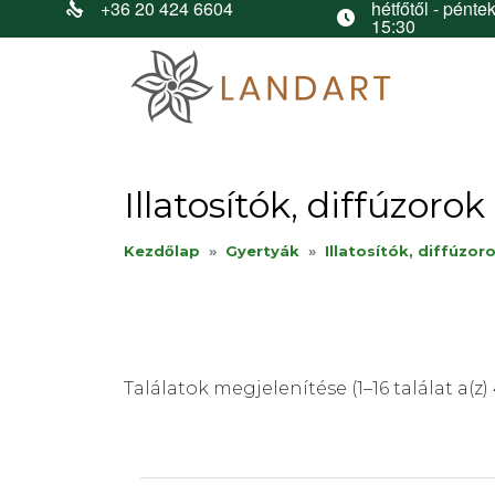
+36 20 424 6604
hétfőtől - péntek
15:30
Illatosítók, diffúzorok
Kezdőlap
»
Gyertyák
»
Illatosítók, diffúzor
Találatok megjelenítése (1–16 találat a(z) 