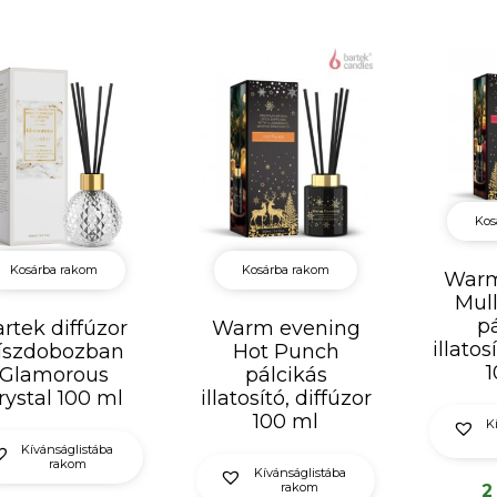
Kos
Kosárba rakom
Kosárba rakom
Warm
Mul
p
rtek diffúzor
Warm evening
illatos
íszdobozban
Hot Punch
1
Glamorous
pálcikás
rystal 100 ml
illatosító, diffúzor
100 ml
K
Kívánságlistába
rakom
Kívánságlistába
rakom
2