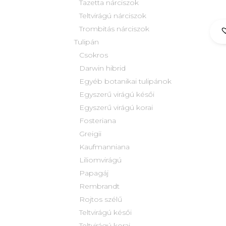
Tazetta nárciszok
Teltvirágú nárciszok
Trombitás nárciszok
Tulipán
Csokros
Darwin hibrid
Egyéb botanikai tulipánok
Egyszerű virágú késői
Egyszerű virágú korai
Fosteriana
Greigii
Kaufmanniana
Liliomvirágú
Papagáj
Rembrandt
Rojtos szélű
Teltvirágú késői
Teltvirágú korai