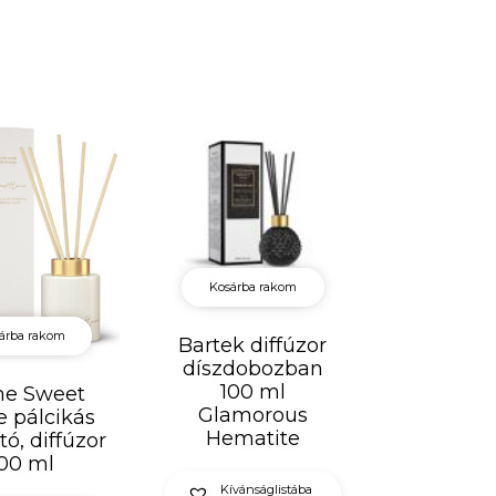
Kosárba rakom
árba rakom
Bartek diffúzor
díszdobozban
100 ml
e Sweet
Glamorous
 pálcikás
Hematite
ító, diffúzor
00 ml
Kívánságlistába