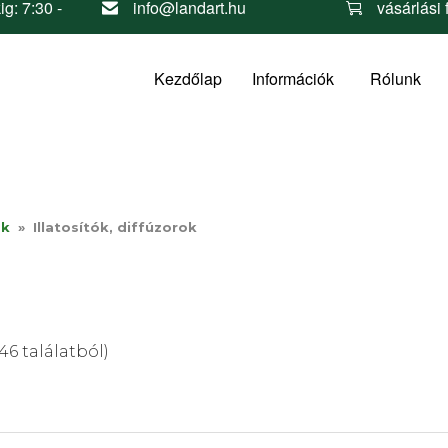
ig: 7:30 -
info@landart.hu
vásárlási 
Kezdőlap
Információk
Rólunk
ok
»
Illatosítók, diffúzorok
46 találatból)