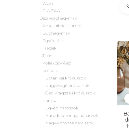
Wuxal
ZIG ZAG
Őszi virághagymák
Ázsiai hibrid liliomok
Dughagymák
Egyéb őszi
Fréziák
Jácint
Kollekciók/ősz
Krókusz
Botanikai krókuszok
Nagyvirágú krókuszok
Őszi virágzású krókuszok
Nárcisz
Egyéb nárciszok
Ba
Hasadt koronájú nárciszok
d
Nagy-koronás nárciszok