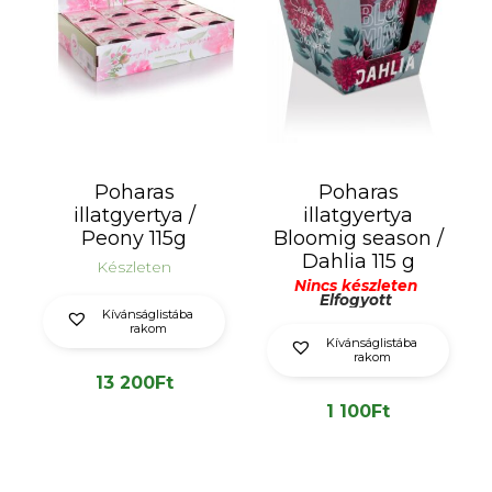
Poharas
Poharas
illatgyertya /
illatgyertya
Peony 115g
Bloomig season /
Dahlia 115 g
Készleten
Nincs készleten
Elfogyott
Kívánságlistába
rakom
Kívánságlistába
rakom
13 200
Ft
1 100
Ft