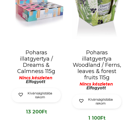
Poharas
Poharas
illatgyertya /
illatgyertya
Dreams &
Woodland / Ferns,
Calmness 115g
leaves & forest
fruits 115g
Nincs készleten
Elfogyott
Nincs készleten
Elfogyott
Kívánságlistába
rakom
Kívánságlistába
rakom
13 200
Ft
1 100
Ft