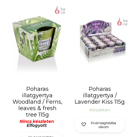
Poharas
Poharas
illatgyertya
illatgyertya /
Woodland / Ferns,
Lavender Kiss 115g
leaves & fresh
Készleten
tree 115g
Nincs készleten
Kívánságlistába
Elfogyott
rakom