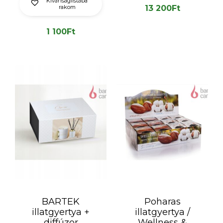
Kívánságlistába
rakom
13 200
Ft
1 100
Ft
BARTEK
Poharas
illatgyertya +
illatgyertya /
diffúzor
Wellness &