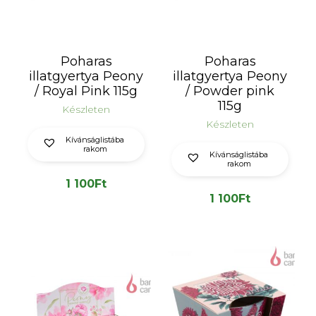
Poharas
Poharas
illatgyertya Peony
illatgyertya Peony
/ Royal Pink 115g
/ Powder pink
115g
Készleten
Készleten
Kívánságlistába
rakom
Kívánságlistába
rakom
1 100
Ft
1 100
Ft