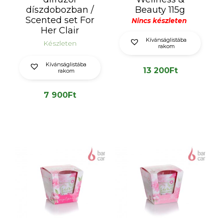
díszdobozban /
Beauty 115g
Scented set For
Nincs készleten
Her Clair
Kívánságlistába
Készleten
rakom
Kívánságlistába
13 200
Ft
rakom
7 900
Ft