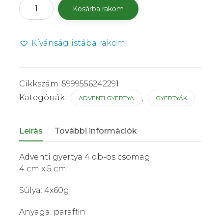
Adventi
Kosárba rakom
gyertya
4
db
Kívánságlistába rakom
/
Krém
mennyiség
Cikkszám:
5999556242291
Kategóriák:
,
ADVENTI GYERTYA
GYERTYÁK
Leírás
További információk
Adventi gyertya 4 db-os csomag
4 cm x 5 cm
Súlya: 4x60g
Anyaga: paraffin