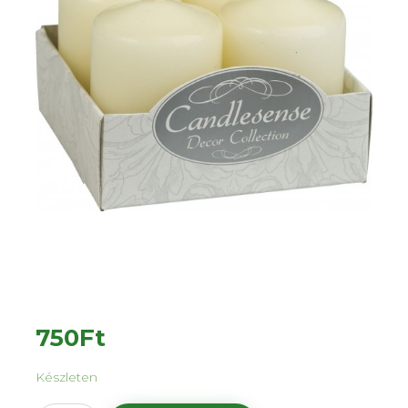
750
Ft
Készleten