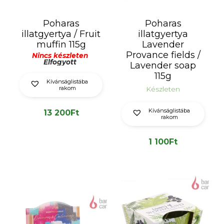
Poharas
Poharas
illatgyertya / Fruit
illatgyertya
muffin 115g
Lavender
Provance fields /
Nincs készleten
Elfogyott
Lavender soap
115g
Kívánságlistába
rakom
Készleten
Kívánságlistába
13 200
Ft
rakom
1 100
Ft