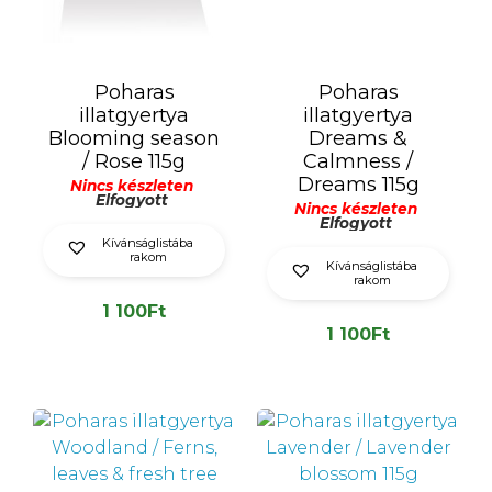
Poharas
Poharas
illatgyertya
illatgyertya
Blooming season
Dreams &
/ Rose 115g
Calmness /
Dreams 115g
Nincs készleten
Elfogyott
Nincs készleten
Elfogyott
Kívánságlistába
rakom
Kívánságlistába
rakom
1 100
Ft
1 100
Ft