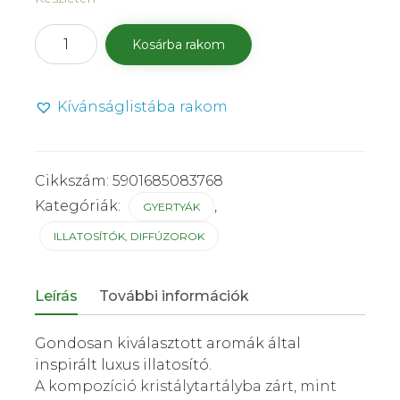
Bartek
Kosárba rakom
diffúzor
díszdobozban
100
Kívánságlistába rakom
ml
Glamorous
Hematite
mennyiség
Cikkszám:
5901685083768
Kategóriák:
,
GYERTYÁK
ILLATOSÍTÓK, DIFFÚZOROK
Leírás
További információk
Gondosan kiválasztott aromák által
inspirált luxus illatosító.
A kompozíció kristálytartályba zárt, mint