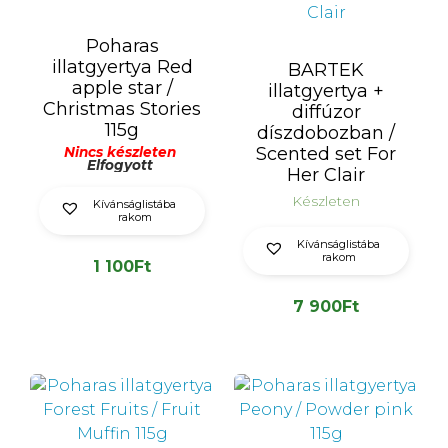
Poharas
illatgyertya Red
BARTEK
apple star /
illatgyertya +
Christmas Stories
diffúzor
115g
díszdobozban /
Scented set For
Nincs készleten
Elfogyott
Her Clair
Készleten
Kívánságlistába
rakom
Kívánságlistába
rakom
1 100
Ft
7 900
Ft