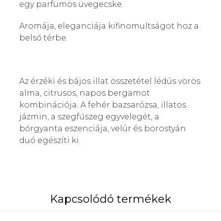
egy parfümös üvegecske.
Aromája, eleganciája kifinomultságot hoz a
belső térbe.
Az érzéki és bájos illat összetétel lédús vörös
alma, citrusos, napos bergamot
kombinációja. A fehér bazsarózsa, illatos
jázmin, a szegfűszeg egyvelegét, a
bőrgyanta eszenciája, velúr és borostyán
duó egészíti ki.
Kapcsolódó termékek