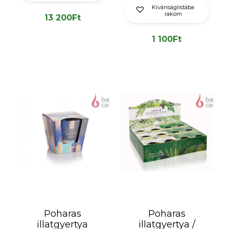
Kívánságlistába
rakom
13 200
Ft
1 100
Ft
Poharas
Poharas
illatgyertya
illatgyertya /