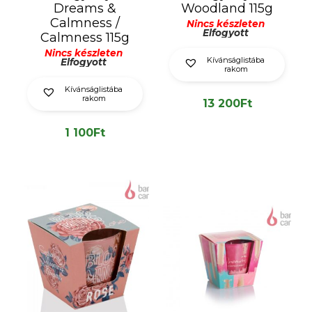
Dreams &
Woodland 115g
Calmness /
Nincs készleten
Elfogyott
Calmness 115g
Nincs készleten
Kívánságlistába
Elfogyott
rakom
Kívánságlistába
rakom
13 200
Ft
1 100
Ft