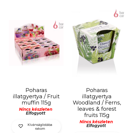
Poharas
Poharas
illatgyertya / Fruit
illatgyertya
muffin 115g
Woodland / Ferns,
leaves & forest
Nincs készleten
Elfogyott
fruits 115g
Nincs készleten
Kívánságlistába
Elfogyott
rakom