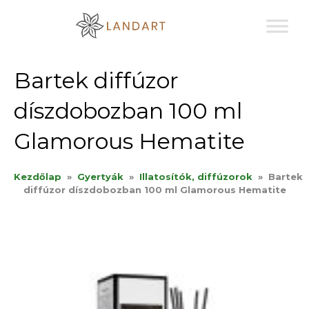
Sk
to
co
Bartek diffúzor
díszdobozban 100 ml
Glamorous Hematite
Kezdőlap
»
Gyertyák
»
Illatosítók, diffúzorok
»
Bartek
diffúzor díszdobozban 100 ml Glamorous Hematite