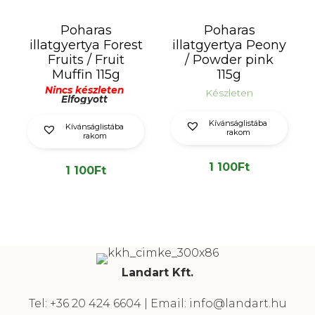
Poharas
Poharas
illatgyertya Forest
illatgyertya Peony
Fruits / Fruit
/ Powder pink
Muffin 115g
115g
Nincs készleten
Készleten
Elfogyott
Kívánságlistába
Kívánságlistába
rakom
rakom
1 100
Ft
1 100
Ft
Landart Kft.
Tel: +36 20 424 6604 | Email: info@landart.hu