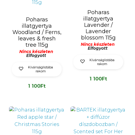
Poharas
illatgyertya
Poharas
Lavender /
illatgyertya
Lavender
Woodland / Ferns,
blossom 115g
leaves & fresh
tree 115g
Nincs készleten
Elfogyott
Nincs készleten
Elfogyott
Kívánságlistába
rakom
Kívánságlistába
rakom
1 100
Ft
1 100
Ft