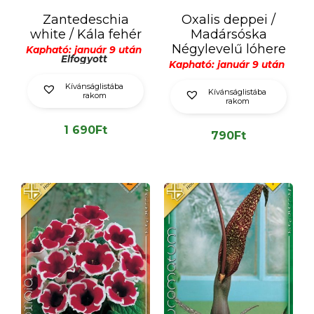
Zantedeschia
Oxalis deppei /
white / Kála fehér
Madársóska
Négylevelű lóhere
Kapható: január 9 után
Elfogyott
Kapható: január 9 után
Kívánságlistába
Kívánságlistába
rakom
rakom
1 690
Ft
790
Ft