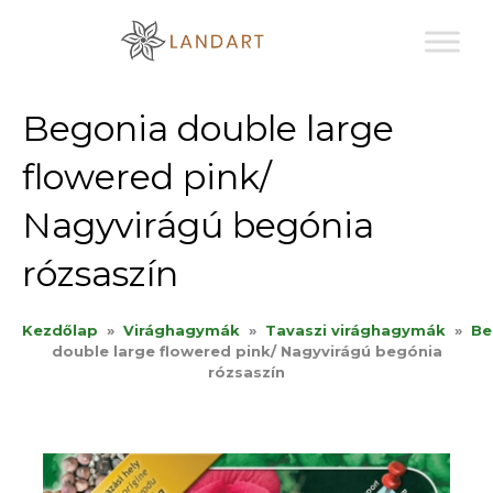
Sk
to
co
Begonia double large
flowered pink/
Nagyvirágú begónia
rózsaszín
Kezdőlap
»
Virághagymák
»
Tavaszi virághagymák
»
Be
double large flowered pink/ Nagyvirágú begónia
rózsaszín