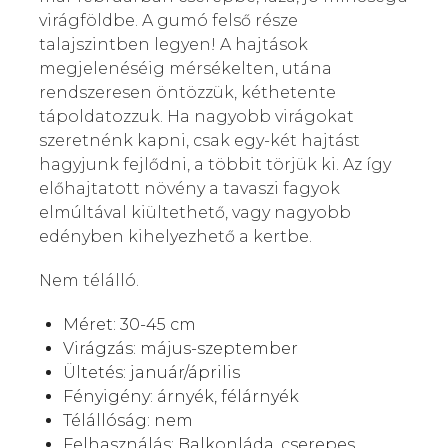
virágföldbe. A gumó felső része
talajszintben legyen! A hajtások
megjelenéséig mérsékelten, utána
rendszeresen öntözzük, kéthetente
tápoldatozzuk. Ha nagyobb virágokat
szeretnénk kapni, csak egy-két hajtást
hagyjunk fejlődni, a többit törjük ki. Az így
előhajtatott növény a tavaszi fagyok
elmúltával kiültethető, vagy nagyobb
edényben kihelyezhető a kertbe.
Nem télálló.
Méret: 30-45 cm
Virágzás: május-szeptember
Ültetés: január/április
Fényigény: árnyék, félárnyék
Télállóság: nem
Felhasználás: Balkonláda, cserepes