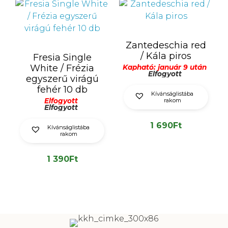
Zantedeschia red
/ Kála piros
Fresia Single
White / Frézia
Kapható: január 9 után
Elfogyott
egyszerű virágú
fehér 10 db
Kívánságlistába
Elfogyott
rakom
Elfogyott
1 690
Ft
Kívánságlistába
rakom
1 390
Ft