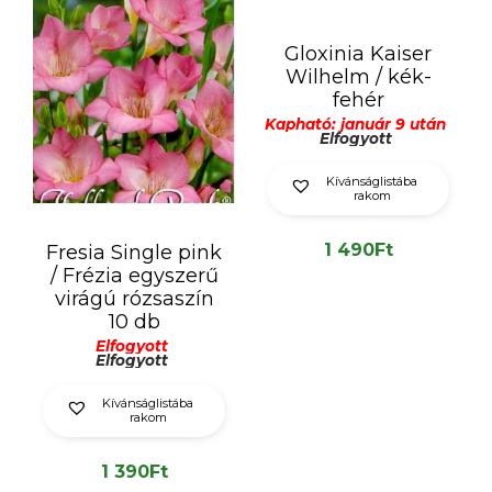
Gloxinia Kaiser
Wilhelm / kék-
fehér
Kapható: január 9 után
Elfogyott
Kívánságlistába
rakom
1 490
Ft
Fresia Single pink
/ Frézia egyszerű
virágú rózsaszín
10 db
Elfogyott
Elfogyott
Kívánságlistába
rakom
1 390
Ft