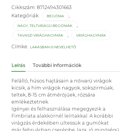
Cikkszám:
8712494301663
Kategóriák:
,
BEGÓNIA
,
NAGY, TELTVIRÁGÚ BEGÓNIÁK
,
TAVASZI VIRÁGHAGYMÁK
VIRÁGHAGYMÁK
Címke:
LAKÁSBAN IS NEVELHETŐ
Leírás
További információk
Felálló, húsos hajtásain a nőivarú virágok
kicsik, a hím virágok nagyok, sokszirmúak,
teltek, 8-15 cm átmérőjűek, rózsára
emlékeztetnek.
Igényei és felhasználása megegyezik a
Fimbriata alakkörnél leírtakkal. A korábbi
virágzás érdekében ültessük a gumókat
már februárban cserépbe, laza, jó minőségű