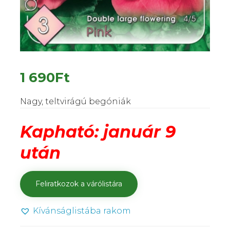
1 690
Ft
Nagy, teltvirágú begóniák
Kapható: január 9
után
Kívánságlistába rakom