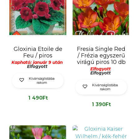
Gloxinia Etoile de
Fresia Single Red
Feu / piros
/ Frézia egyszerű
virágú piros 10 db
Kapható: január 9 után
Elfogyott
Elfogyott
Elfogyott
Kívánságlistába
rakom
Kívánságlistába
rakom
1 490
Ft
1 390
Ft