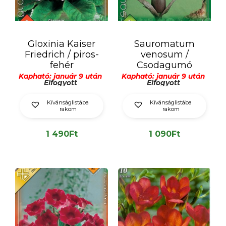
Gloxinia Kaiser
Sauromatum
Friedrich / piros-
venosum /
fehér
Csodagumó
Kapható: január 9 után
Kapható: január 9 után
Elfogyott
Elfogyott
Kívánságlistába
Kívánságlistába
rakom
rakom
1 490
Ft
1 090
Ft