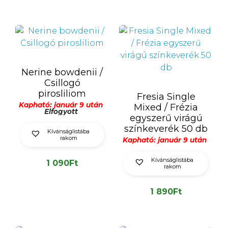
Nerine bowdenii /
Csillogó
pirosliliom
Fresia Single
Kapható: január 9 után
Mixed / Frézia
Elfogyott
egyszerű virágú
színkeverék 50 db
Kívánságlistába
rakom
Kapható: január 9 után
Kívánságlistába
1 090
Ft
rakom
1 890
Ft