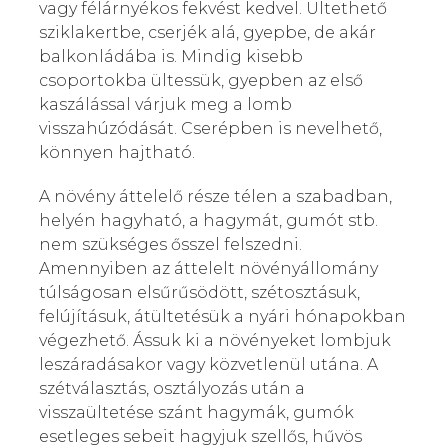
vagy félárnyékos fekvést kedvel. Ültethető
sziklakertbe, cserjék alá, gyepbe, de akár
balkonládába is. Mindig kisebb
csoportokba ültessük, gyepben az első
kaszálással várjuk meg a lomb
visszahúzódását. Cserépben is nevelhető,
könnyen hajtható.
A növény áttelelő része télen a szabadban,
helyén hagyható, a hagymát, gumót stb.
nem szükséges ősszel felszedni.
Amennyiben az áttelelt növényállomány
túlságosan elsűrűsödött, szétosztásuk,
felújításuk, átültetésük a nyári hónapokban
végezhető. Ássuk ki a növényeket lombjuk
leszáradásakor vagy közvetlenül utána. A
szétválasztás, osztályozás után a
visszaültetése szánt hagymák, gumók
esetleges sebeit hagyjuk szellős, hűvös