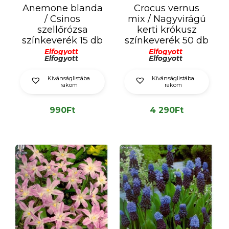
Anemone blanda
Crocus vernus
/ Csinos
mix / Nagyvirágú
szellőrózsa
kerti krókusz
színkeverék 15 db
színkeverék 50 db
Elfogyott
Elfogyott
Elfogyott
Elfogyott
Kívánságlistába
Kívánságlistába
rakom
rakom
990
Ft
4 290
Ft