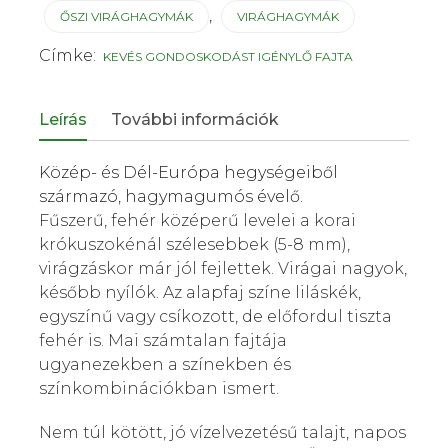
,
ŐSZI VIRÁGHAGYMÁK
VIRÁGHAGYMÁK
Címke:
KEVÉS GONDOSKODÁST IGÉNYLŐ FAJTA
Leírás
További információk
Közép- és Dél-Európa hegységeiből
származó, hagymagumós évelő.
Fűszerű, fehér középerű levelei a korai
krókuszokénál szélesebbek (5-8 mm),
virágzáskor már jól fejlettek. Virágai nagyok,
később nyílók. Az alapfaj színe liláskék,
egyszínű vagy csíkozott, de előfordul tiszta
fehér is. Mai számtalan fajtája
ugyanezekben a színekben és
színkombinációkban ismert.
Nem túl kötött, jó vízelvezetésű talajt, napos