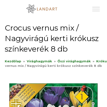
Sk
to
co
Crocus vernus mix /
Nagyvirágú kerti krókusz
színkeverék 8 db
Kezdőlap
»
Virághagymák
»
Őszi virághagymák
»
Króku
vernus mix / Nagyvirágú kerti krókusz színkeverék 8 db