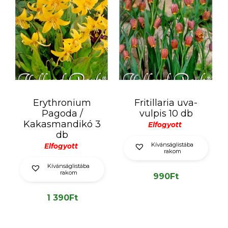
Erythronium
Fritillaria uva-
Pagoda /
vulpis 10 db
Kakasmandikó 3
Elfogyott
db
Kívánságlistába
Elfogyott
rakom
Kívánságlistába
rakom
990
Ft
1 390
Ft