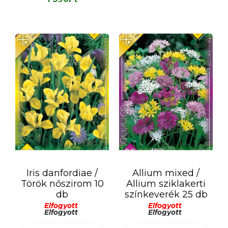
Iris danfordiae /
Allium mixed /
Török nőszirom 10
Allium sziklakerti
db
színkeverék 25 db
Elfogyott
Elfogyott
Elfogyott
Elfogyott