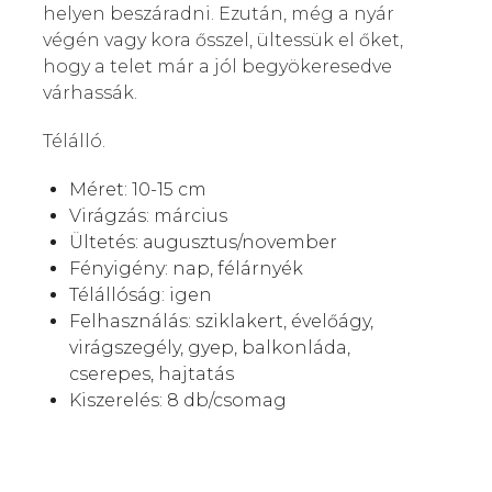
helyen beszáradni. Ezután, még a nyár
végén vagy kora ősszel, ültessük el őket,
hogy a telet már a jól begyökeresedve
várhassák.
Télálló.
Méret: 10-15 cm
Virágzás: március
Ültetés: augusztus/november
Fényigény: nap, félárnyék
Télállóság: igen
Felhasználás:
sziklakert, évelőágy,
virágszegély, gyep, balkonláda,
cserepes, hajtatás
Kiszerelés: 8 db/csomag