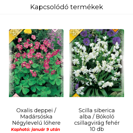
Kapcsolódó termékek
Oxalis deppei /
Scilla siberica
Madársóska
alba / Bókoló
Négylevelű lóhere
csillagvirág fehér
10 db
Kapható: január 9 után