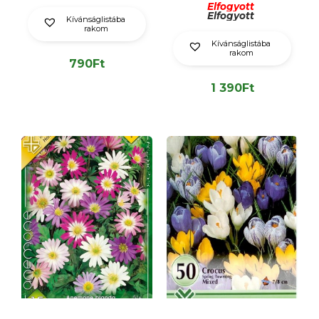
Elfogyott
Elfogyott
Kívánságlistába
rakom
Kívánságlistába
rakom
790
Ft
1 390
Ft