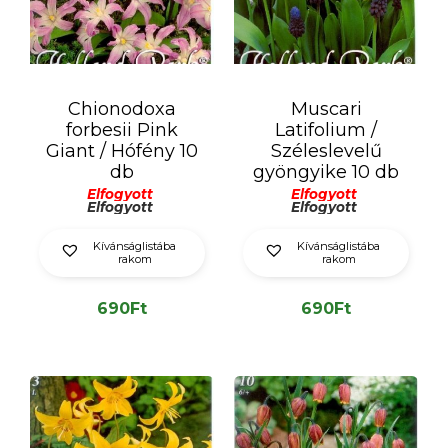
Chionodoxa
Muscari
forbesii Pink
Latifolium /
Giant / Hófény 10
Széleslevelű
db
gyöngyike 10 db
Elfogyott
Elfogyott
Elfogyott
Elfogyott
Kívánságlistába
Kívánságlistába
rakom
rakom
690
Ft
690
Ft