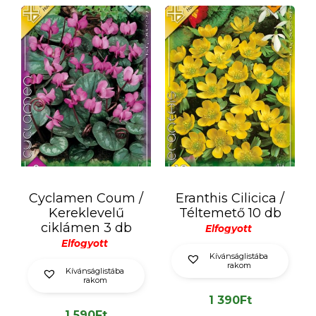
Cyclamen Coum /
Eranthis Cilicica /
Kereklevelű
Téltemető 10 db
ciklámen 3 db
Elfogyott
Elfogyott
Kívánságlistába
rakom
Kívánságlistába
rakom
1 390
Ft
1 590
Ft