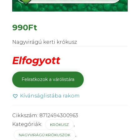
990
Ft
Nagyvirágú kerti krókusz
Elfogyott
Kívánságlistába rakom
Cikkszám:
8712494300963
Kategóriák:
,
KRÓKUSZ
,
NAGYVIRÁGÚ KRÓKUSZOK