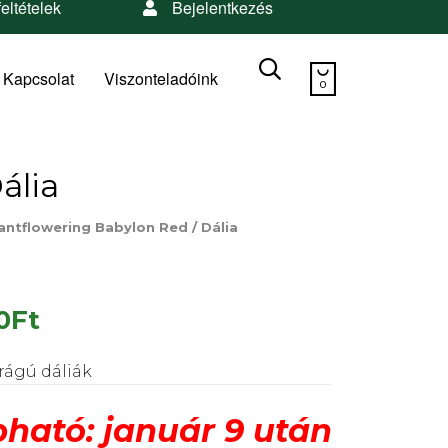
feltételek
Bejelentkezés
Skip


to
Kapcsolat
Viszonteladóink
0
content
ália
antflowering Babylon Red / Dália
0
Ft
rágú dáliák
ható: január 9 után