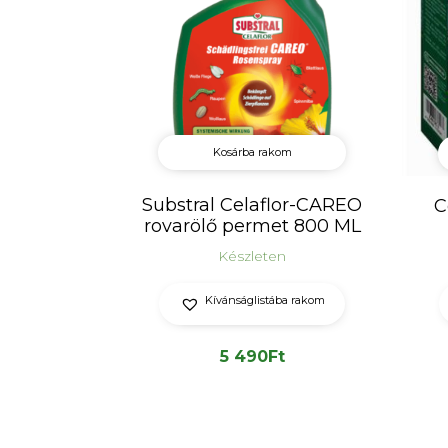
Kosárba rakom
Substral Celaflor-CAREO
C
rovarölő permet 800 ML
Készleten
Kívánságlistába rakom
5 490
Ft