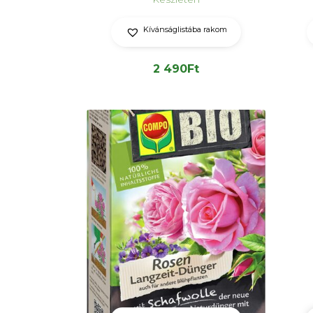
Kívánságlistába rakom
2 490
Ft