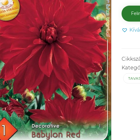
Kív
Cikksz
Kategó
TAVA