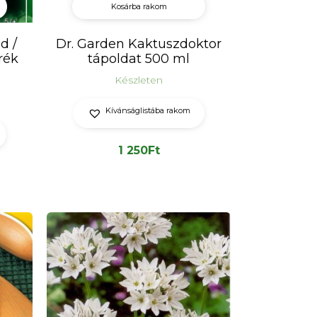
Kosárba rakom
d /
Dr. Garden Kaktuszdoktor
rék
tápoldat 500 ml
Készleten
Kívánságlistába rakom
1 250
Ft