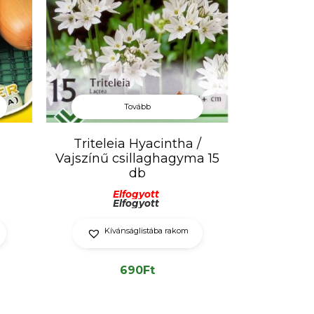
Tovább
Triteleia Hyacintha /
Vajszínű csillaghagyma 15
db
Elfogyott
Elfogyott
Kívánságlistába rakom
690
Ft