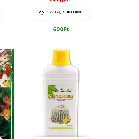
Kívánságlistába rakom
690
Ft