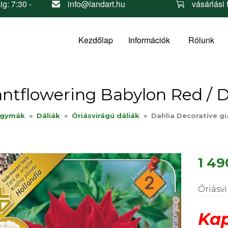
ig: 7:30 -
info@landart.hu
vásárlási 
Kezdőlap
Információk
Rólunk
antflowering Babylon Red / D
agymák
»
Dáliák
»
Óriásvirágú dáliák
»
Dahlia Decorative gi
1 49
Óriásvi
Kap