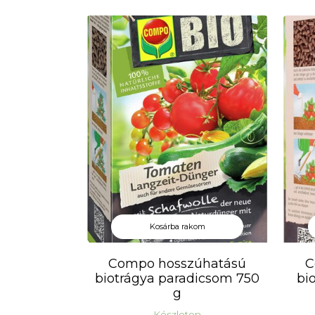
lehe
nagy
meg
Nem 
M
V
Ü
F
T
F
K
Kosárba rakom
Compo hosszúhatású
C
biotrágya paradicsom 750
bi
g
Készleten