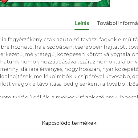
Leírás
További informá
lia fagyérzékeny, csak az utolsó tavaszi fagyok elmúltá
bre hozható, ha a szobában, cserépben hajtatott töv
zerkezetű, mélyrétegű, közepesen kötött vályogtalajon
thatunk homok hozzáadásával, száraz homoktalajon vi
mennyi dáliára érvényes, hogy hosszan, nyár közepétől
ldalhajtások, mellékbimbók kicsípésével kevesebb, d
ílott virágok eltávolítása pedig serkenti a további, bő
etelt virágú dáliák. A nyelves virágok szélesek, lapos
gzat nagy, 10-35 cm átmérőjű lehet. A növény magasság
csoportot hoztak létre, a legnagyobb, 25-35 cm virágmé
kedésű, kisebb virágú fajtákat a miniatűr dália alcsop
Kapcsolódó termékek
nálhatók virágszegélyekbe, ágyásba, kőedénybe, virá
etű dekoratív dáliák évelőágyba, vagy vágott virágnak