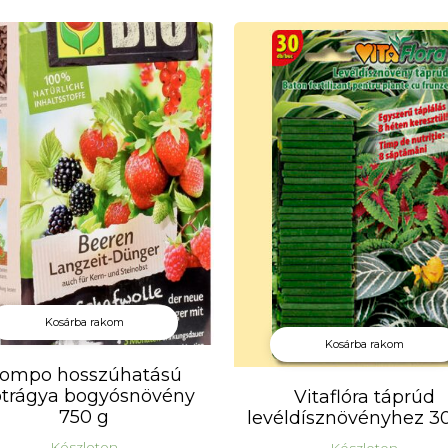
tnek az óriásvirágú fajták, amelyeknél az oldalrügyek
obbra növelhető. Virágaik nagy súlya miatt ezeket a f
támasztani.
télálló.
éret: 100 cm
irágzás: július-október
ltetés: április-május
ényigény: nap
élállóság: nem
elhasználás: virágszegély, vágott-virág
iszerelés: 1 db/csomag
Kosárba rakom
Kosárba rakom
ompo hosszúhatású
otrágya bogyósnövény
Vitaflóra táprúd
750 g
levéldísznövényhez 3
Készleten