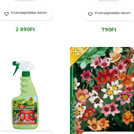
Készleten
Kívánságlistába rakom
Kívánságlistába rakom
2 890
Ft
790
Ft