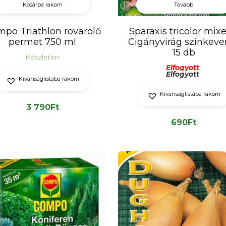
Kosárba rakom
Tovább
po Triathlon rovarölő
Sparaxis tricolor mixe
permet 750 ml
Cigányvirág színkeve
15 db
Készleten
Elfogyott
Elfogyott
Kívánságlistába rakom
Kívánságlistába rakom
3 790
Ft
690
Ft