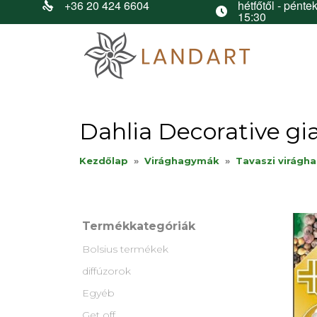
+36 20 424 6604
hétfőtől - péntek
15:30
Dahlia Decorative gi
Kezdőlap
»
Virághagymák
»
Tavaszi virágh
Termékkategóriák
Bolsius termékek
diffúzorok
Egyéb
Get off