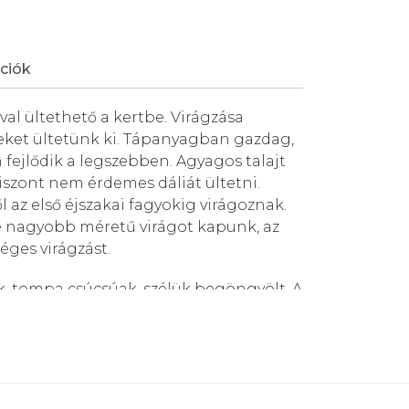
ciók
val ültethető a kertbe. Virágzása
eket ültetünk ki. Tápanyagban gazdag,
 fejlődik a legszebben. Agyagos talajt
szont nem érdemes dáliát ültetni.
 az első éjszakai fagyokig virágoznak.
e nagyobb méretű virágot kapunk, az
séges virágzást.
ak, tompa csúcsúak, szélük begöngyölt. A
a és virágméret szerint öt
retű fajtákat az óriásvirágú, a törpe
ortba sorolják. A miniatűr dáliák jól
gládába ültetve, míg a nagyobb
 ültethetők. A kert különleges díszei