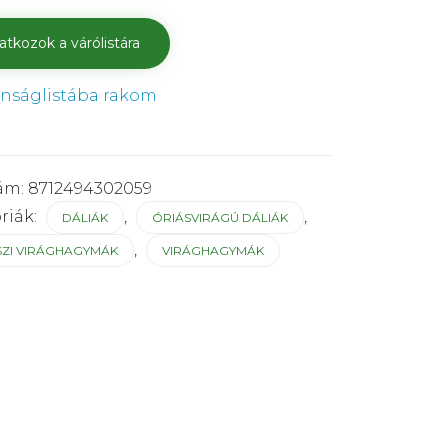
ánságlistába rakom
ám:
8712494302059
riák:
,
,
DÁLIÁK
ÓRIÁSVIRÁGÚ DÁLIÁK
,
SZI VIRÁGHAGYMÁK
VIRÁGHAGYMÁK