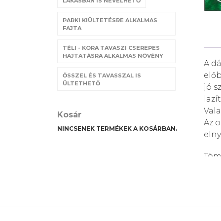
LAKÁSBAN IS NEVELHETŐ
PARKI KIÜLTETÉSRE ALKALMAS
FAJTA
TÉLI - KORA TAVASZI CSEREPES
HAJTATÁSRA ALKALMAS NÖVÉNY
A dá
előb
ŐSSZEL ÉS TAVASSZAL IS
ÜLTETHETŐ
jó s
lazí
Vala
Kosár
Az o
NINCSENEK TERMÉKEK A KOSÁRBAN.
elny
Tömv
virá
alak
növe
hasz
term