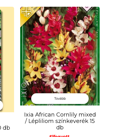
 kitörésével a fő virágzat mérete még
ajtákat célszerű karóval
Tovább
Ixia African Cornlily mixed
/ Lépliliom színkeverék 15
db
0 db
Elfogyott