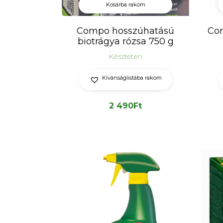
Kosárba rakom
Compo hosszúhatású
Com
biotrágya rózsa 750 g
Készleten
Kívánságlistába rakom
2 490
Ft