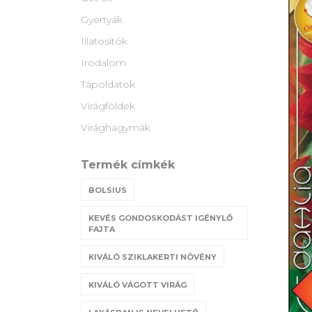
Gyertyák
Illatosítók
Irodalom
Tápoldatok
Virágföldek
Virághagymák
Termék címkék
BOLSIUS
KEVÉS GONDOSKODÁST IGÉNYLŐ
FAJTA
KIVÁLÓ SZIKLAKERTI NÖVÉNY
KIVÁLÓ VÁGOTT VIRÁG