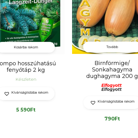
Tovább
Kosárba rakom
Birnförmige/
ompo hosszúhatású
Sonkahagyma
fenyőtáp 2 kg
dughagyma 200 g
Készleten
Elfogyott
Elfogyott
Kívánságlistába rakom
Kívánságlistába rakom
5 590
Ft
790
Ft