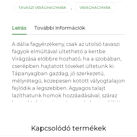
,
TAVASZI VIRÁGHAGYMÁK
VIRÁGHAGYMÁK
Leírás
További információk
A dália fagyérzékeny, csak az utolsó tavaszi
fagyok elmúltával ültethető a kertbe.
Virágzása előbbre hozható, ha a szobában,
cserépben hajtatott töveket ültetünk ki.
Tápanyagban gazdag, jó szerkezetű,
mélyrétegű, közepesen kötött vályogtalajon
fejlődik a legszebben. Agyagos talajt
lazíthatunk homok hozzáadásával, száraz
homoktalajon viszont nem érdemes dáliát
ültetni. Valamennyi dáliára érvényes, hogy
hosszan, nyár közepétől az első éjszakai
fagyokig virágoznak. Az oldalhajtások,
Kapcsolódó termékek
mellékbimbók kicsípésével kevesebb, de