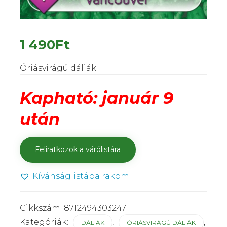
1 490
Ft
Óriásvirágú dáliák
Kapható: január 9
után
Kívánságlistába rakom
Cikkszám:
8712494303247
Kategóriák:
,
,
DÁLIÁK
ÓRIÁSVIRÁGÚ DÁLIÁK