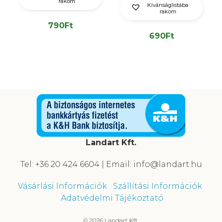
rakom
Kívánságlistába
rakom
790
Ft
690
Ft
Landart Kft.
Tel: +36 20 424 6604 | Email: info@landart.hu
Vásárlási Információk
Szállítási Információk
Adatvédelmi Tájékoztató
© 2026 Landart Kft.