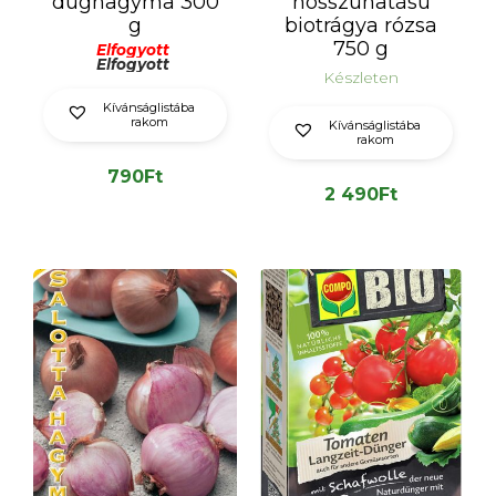
dughagyma 300
hosszúhatású
g
biotrágya rózsa
750 g
Elfogyott
Elfogyott
Készleten
Kívánságlistába
rakom
Kívánságlistába
rakom
790
Ft
2 490
Ft