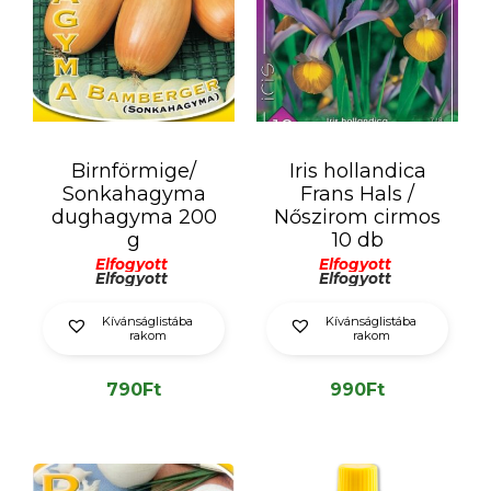
Birnförmige/
Iris hollandica
Sonkahagyma
Frans Hals /
dughagyma 200
Nőszirom cirmos
g
10 db
Elfogyott
Elfogyott
Elfogyott
Elfogyott
Kívánságlistába
Kívánságlistába
rakom
rakom
790
Ft
990
Ft