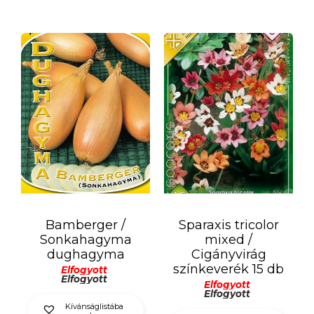
Bamberger /
Sparaxis tricolor
Sonkahagyma
mixed /
dughagyma
Cigányvirág
színkeverék 15 db
Elfogyott
Elfogyott
Elfogyott
Elfogyott
Kívánságlistába