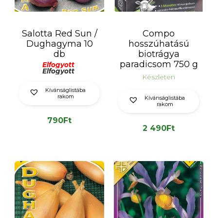
Salotta Red Sun /
Compo
Dughagyma 10
hosszúhatású
db
biotrágya
paradicsom 750 g
Elfogyott
Elfogyott
Készleten
Kívánságlistába
rakom
Kívánságlistába
rakom
790
Ft
2 490
Ft