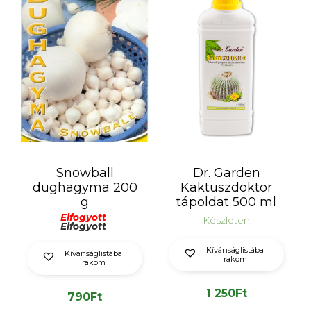
Snowball
Dr. Garden
dughagyma 200
Kaktuszdoktor
g
tápoldat 500 ml
Elfogyott
Készleten
Elfogyott
Kívánságlistába
Kívánságlistába
rakom
rakom
1 250
Ft
790
Ft