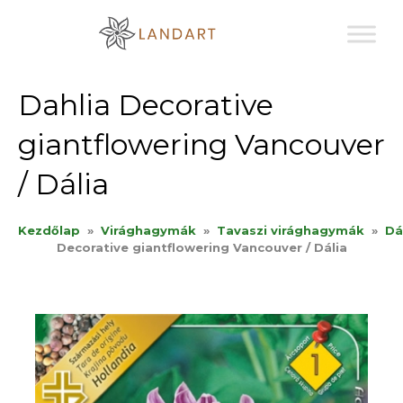
Sk
to
co
Dahlia Decorative
giantflowering Vancouver
/ Dália
Kezdőlap
»
Virághagymák
»
Tavaszi virághagymák
»
Dá
Decorative giantflowering Vancouver / Dália