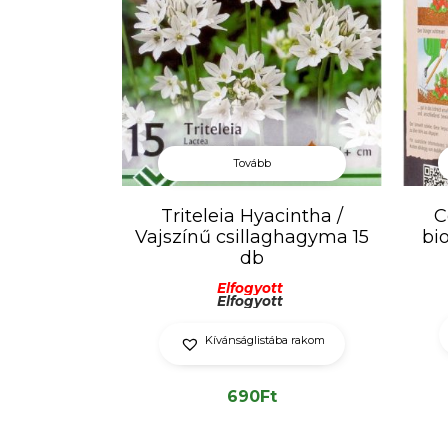
Tovább
Triteleia Hyacintha /
C
Vajszínű csillaghagyma 15
bi
db
Elfogyott
Elfogyott
Kívánságlistába rakom
690
Ft