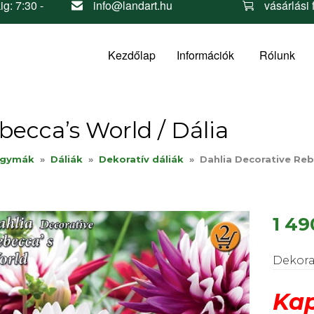
ig: 7:30 -
info@landart.hu
vásárlási 
Kezdőlap
Információk
Rólunk
becca’s World / Dália
agymák
»
Dáliák
»
Dekoratív dáliák
»
Dahlia Decorative Reb
1 49
Dekorat
Kap