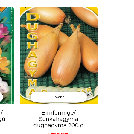
 kitörésével a fő virágzat mérete még
ajtákat célszerű karóval
Tovább
 /
Birnförmige/
gú
Sonkahagyma
dughagyma 200 g