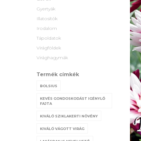
Gyertyák
Illatosítók
Irodalom
Tápoldatok
Virágföldek
Virághagymák
Termék címkék
BOLSIUS
KEVÉS GONDOSKODÁST IGÉNYLŐ
FAJTA
KIVÁLÓ SZIKLAKERTI NÖVÉNY
KIVÁLÓ VÁGOTT VIRÁG