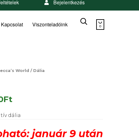
feltételek
Bejelentkezés
Skip


to
Kapcsolat
Viszonteladóink
0
content
ecca’s World / Dália
0
Ft
ív dália
ható: január 9 után