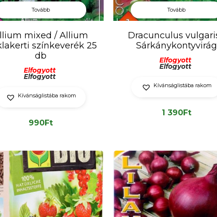
Tovább
Tovább
llium mixed / Allium
Dracunculus vulgaris
klakerti színkeverék 25
Sárkánykontyvirág
db
Elfogyott
Elfogyott
Elfogyott
Elfogyott
Kívánságlistába rakom
Kívánságlistába rakom
1 390
Ft
990
Ft