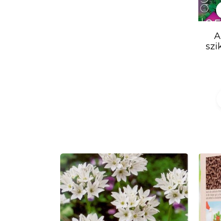
A
szi