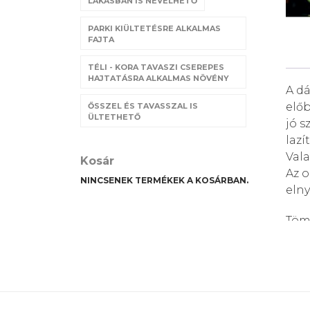
LAKÁSBAN IS NEVELHETŐ
PARKI KIÜLTETÉSRE ALKALMAS
FAJTA
TÉLI - KORA TAVASZI CSEREPES
HAJTATÁSRA ALKALMAS NÖVÉNY
A dá
előb
ŐSSZEL ÉS TAVASSZAL IS
ÜLTETHETŐ
jó s
lazí
Vala
Kosár
Az o
NINCSENEK TERMÉKEK A KOSÁRBAN.
elny
Tömv
virá
alak
növe
hasz
term