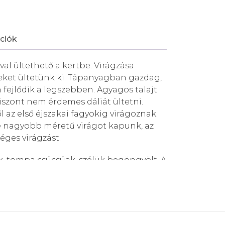
ciók
val ültethető a kertbe. Virágzása
eket ültetünk ki. Tápanyagban gazdag,
 fejlődik a legszebben. Agyagos talajt
szont nem érdemes dáliát ültetni.
 az első éjszakai fagyokig virágoznak.
e nagyobb méretű virágot kapunk, az
séges virágzást.
ak, tompa csúcsúak, szélük begöngyölt. A
a és virágméret szerint öt
retű fajtákat az óriásvirágú, a törpe
ortba sorolják. A miniatűr dáliák jól
gládába ültetve, míg a nagyobb
 ültethetők. A kert különleges díszei