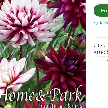
Kív
Cikksz
Kategó
TAVA