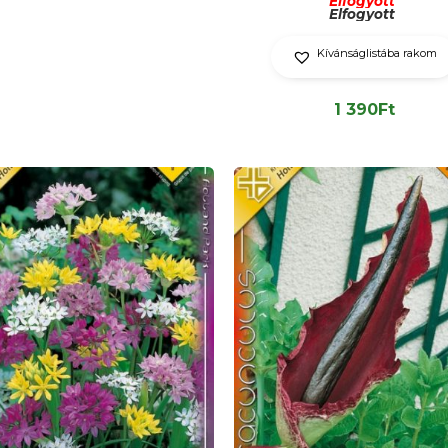
Elfogyott
Elfogyott
Kívánságlistába rakom
1 390
Ft