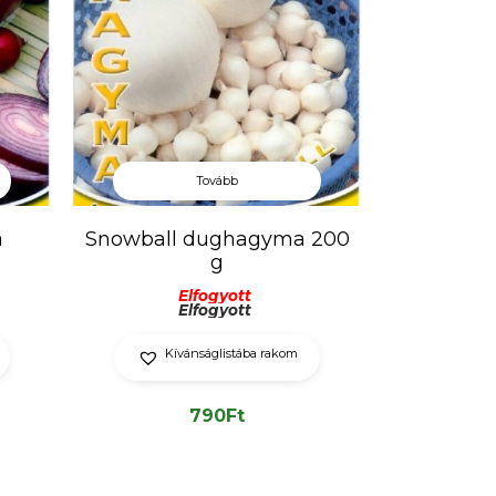
Tovább
a
Snowball dughagyma 200
g
Elfogyott
Elfogyott
Kívánságlistába rakom
790
Ft