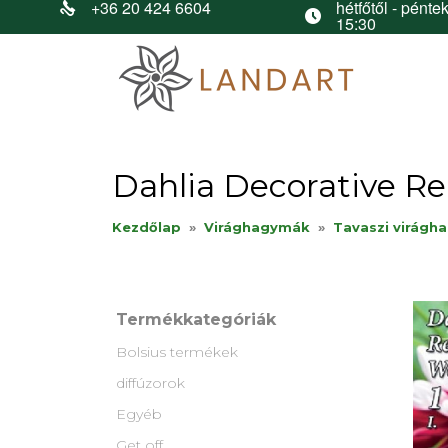
+36 20 424 6604
hétfőtől - péntek
15:30
Dahlia Decorative Re
Kezdőlap
»
Virághagymák
»
Tavaszi virágh
Termékkategóriák
Bolsius termékek
diffúzorok
Egyéb
Get off