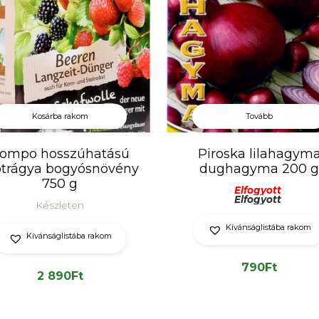
Kosárba rakom
Tovább
ompo hosszúhatású
Piroska lilahagym
otrágya bogyósnövény
dughagyma 200 g
750 g
Elfogyott
Elfogyott
Készleten
Kívánságlistába rakom
Kívánságlistába rakom
790
Ft
2 890
Ft