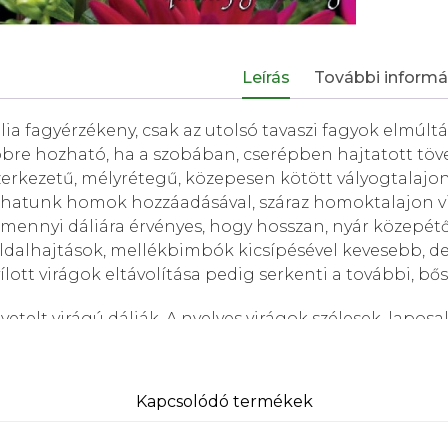
Leírás
További informá
lia fagyérzékeny, csak az utolsó tavaszi fagyok elmúltá
bre hozható, ha a szobában, cserépben hajtatott töv
zerkezetű, mélyrétegű, közepesen kötött vályogtalajon
thatunk homok hozzáadásával, száraz homoktalajon vi
mennyi dáliára érvényes, hogy hosszan, nyár közepétől
ldalhajtások, mellékbimbók kicsípésével kevesebb, d
ílott virágok eltávolítása pedig serkenti a további, bő
etelt virágú dáliák. A nyelves virágok szélesek, lapos
gzat nagy, 10-35 cm átmérőjű lehet. A növény magasság
csoportot hoztak létre, a legnagyobb, 25-35 cm virágmé
kedésű, kisebb virágú fajtákat a miniatűr dália alcsop
Kapcsolódó termékek
nálhatók virágszegélyekbe, ágyásba, kőedénybe, virá
etű dekoratív dáliák évelőágyba, vagy vágott virágnak