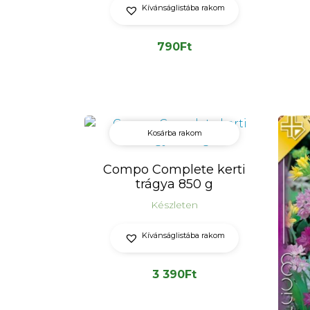
Kívánságlistába rakom
790
Ft
Kosárba rakom
Compo Complete kerti
trágya 850 g
Készleten
Kívánságlistába rakom
3 390
Ft