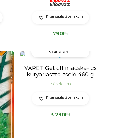
Elfogyott
Elfogyott
Kívánságlistába rakom
790
Ft
Kosárba rakom
VAPET Get off macska- és
kutyariasztó zselé 460 g
Készleten
Kívánságlistába rakom
3 290
Ft