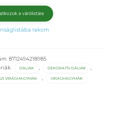
ánságlistába rakom
ám:
8712494218985
riák:
,
,
DÁLIÁK
DEKORATÍV DÁLIÁK
,
SZI VIRÁGHAGYMÁK
VIRÁGHAGYMÁK