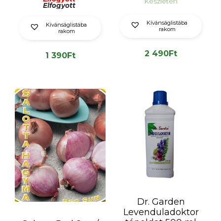
Készleten
Elfogyott
Kívánságlistába
Kívánságlistába
rakom
rakom
2 490
Ft
1 390
Ft
Dr. Garden
Levenduladoktor