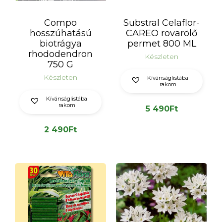
Compo
Substral Celaflor-
hosszúhatású
CAREO rovarölő
biotrágya
permet 800 ML
rhododendron
Készleten
750 G
Készleten
Kívánságlistába
rakom
Kívánságlistába
rakom
5 490
Ft
2 490
Ft