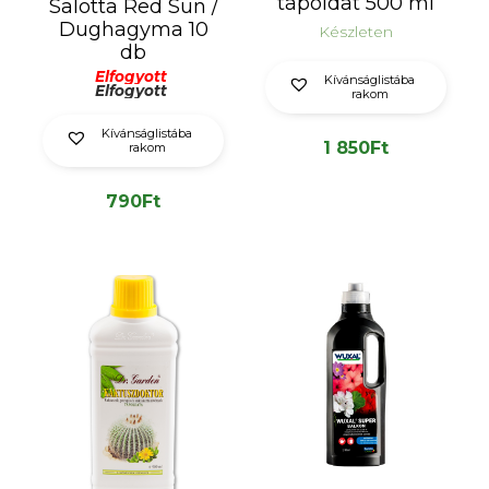
tápoldat 500 ml
Salotta Red Sun /
Dughagyma 10
Készleten
db
Elfogyott
Kívánságlistába
Elfogyott
rakom
Kívánságlistába
1 850
Ft
rakom
790
Ft