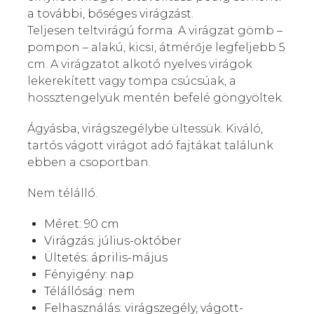
a további, bőséges virágzást.
Teljesen teltvirágú forma. A virágzat gömb –
pompon – alakú, kicsi, átmérője legfeljebb 5
cm. A virágzatot alkotó nyelves virágok
lekerekített vagy tompa csúcsúak, a
hossztengelyük mentén befelé göngyöltek.
Ágyásba, virágszegélybe ültessük. Kiváló,
tartós vágott virágot adó fajtákat találunk
ebben a csoportban.
Nem télálló.
Méret: 90 cm
Virágzás: július-október
Ültetés: április-május
Fényigény: nap
Télállóság: nem
Felhasználás:
virágszegély, vágott-