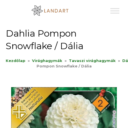
Sk
to
co
Dahlia Pompon
Snowflake / Dália
Kezdőlap
»
Virághagymák
»
Tavaszi virághagymák
»
Dá
Pompon Snowflake / Dália