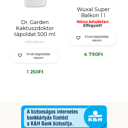
Wuxal Super
Balkon 1 l
Dr. Garden
Nincs készleten
Elfogyott
Kaktuszdoktor
tápoldat 500 ml
Kívánságlistába
rakom
Készleten
4 790
Ft
Kívánságlistába
rakom
1 250
Ft