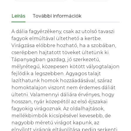
Leírás
További információk
A dália fagyérzékeny, csak az utolsó tavaszi
fagyok elmúltával ültethető a kertbe.
Virágzása előbbre hozható, ha a szobában,
cserépben hajtatott töveket ültetünk ki.
Tápanyagban gazdag, jó szerkezetű,
mélyrétegű, közepesen kötött vályogtalajon
fejlődik a legszebben. Agyagos talajt
lazíthatunk homok hozzáadásával, száraz
homoktalajon viszont nem érdemes dáliát
ültetni. Valamennyi dáliára érvényes, hogy
hosszan, nyár közepétől az első éjszakai
fagyokig virágoznak. Az oldalhajtások,
mellékbimbók kicsípésével kevesebb, de
nagyobb méretű virágot kapunk, az
elnyílott virágok eltávolítása pedig serkenti