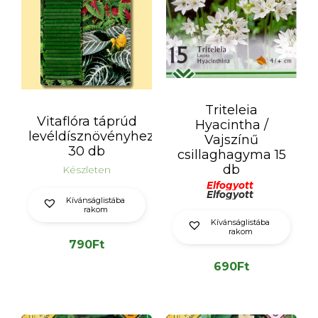
Triteleia
Vitaflóra táprúd
Hyacintha /
levéldísznövényhez
Vajszínű
30 db
csillaghagyma 15
db
Készleten
Elfogyott
Elfogyott
Kívánságlistába
rakom
Kívánságlistába
rakom
790
Ft
690
Ft