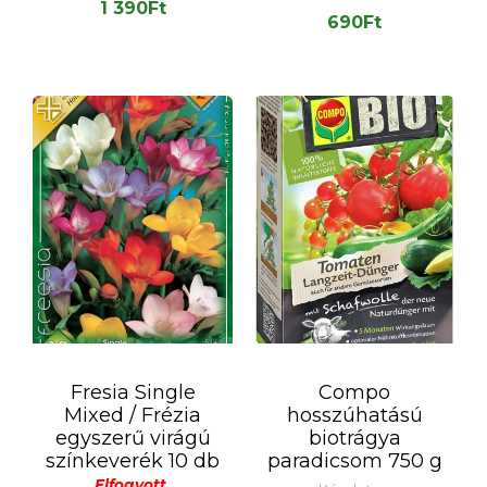
1 390
Ft
690
Ft
Fresia Single
Compo
Mixed / Frézia
hosszúhatású
egyszerű virágú
biotrágya
színkeverék 10 db
paradicsom 750 g
Elfogyott