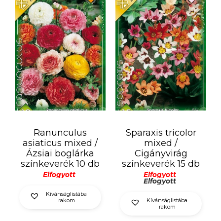
Ranunculus
Sparaxis tricolor
asiaticus mixed /
mixed /
Ázsiai boglárka
Cigányvirág
színkeverék 10 db
színkeverék 15 db
Elfogyott
Elfogyott
Elfogyott
Kívánságlistába
rakom
Kívánságlistába
rakom