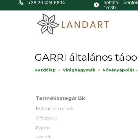
+36 20 424 6604
hétfőtől - péntek
15:30
GARRI általános tápol
Kezdőlap
»
Virághagymák
»
Növényápolás -
Termékkategóriák
Bolsius termékek
diffúzorok
Egyéb
Get off