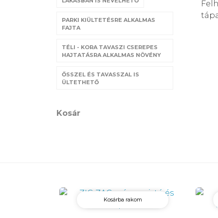
LAKÁSBAN IS NEVELHETŐ
Felh
táp
PARKI KIÜLTETÉSRE ALKALMAS
FAJTA
TÉLI - KORA TAVASZI CSEREPES
HAJTATÁSRA ALKALMAS NÖVÉNY
ŐSSZEL ÉS TAVASSZAL IS
ÜLTETHETŐ
Kosár
Kosárba rakom