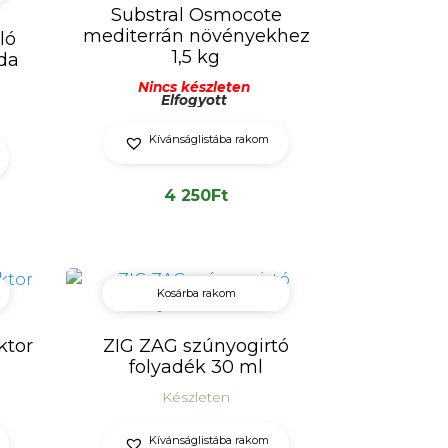
Substral Osmocote
mediterrán növényekhez
ló
1,5 kg
da
Nincs készleten
Elfogyott
Kívánságlistába rakom
4 250
Ft
Kosárba rakom
ktor
ZIG ZAG szúnyogirtó
folyadék 30 ml
Készleten
Kívánságlistába rakom