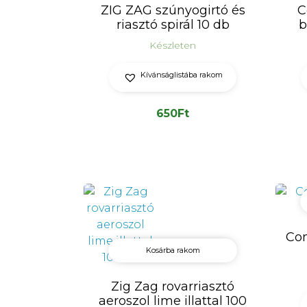
ZIG ZAG szúnyogirtó és
C
riasztó spirál 10 db
b
Készleten
Kívánságlistába rakom
650
Ft
Com
Kosárba rakom
Zig Zag rovarriasztó
aeroszol lime illattal 100