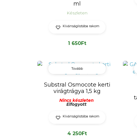
ml
Készleten
Kívánságlistába rakom
1 650
Ft
Tovább
Substral Osmocote kerti
virágtrágya 1,5 kg
t
Nincs készleten
Elfogyott
Kívánságlistába rakom
4 250
Ft