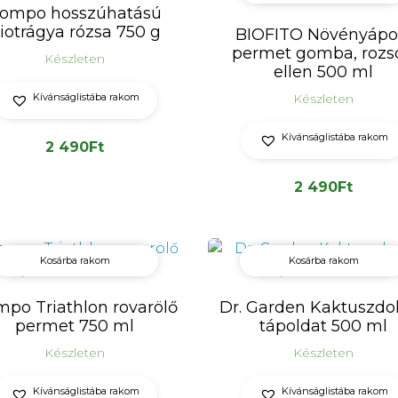
ompo hosszúhatású
iotrágya rózsa 750 g
BIOFITO Növényápo
permet gomba, rozs
Készleten
ellen 500 ml
Kívánságlistába rakom
Készleten
Kívánságlistába rakom
2 490
Ft
2 490
Ft
Kosárba rakom
Kosárba rakom
po Triathlon rovarölő
Dr. Garden Kaktuszdo
permet 750 ml
tápoldat 500 ml
Készleten
Készleten
Kívánságlistába rakom
Kívánságlistába rakom