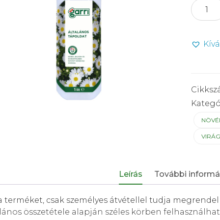
GARRI
általáno
tápoldat
1
Kív
L
mennyi
Cikksz
Kategó
NÖVÉN
VIRÁ
Leírás
További informá
a terméket, csak személyes átvétellel tudja megrendel
lános összetétele alapján széles körben felhasználh