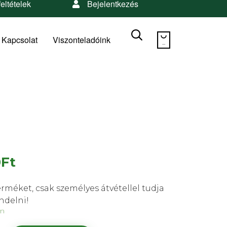
feltételek
Bejelentkezés
Skip


to
Kapcsolat
Viszonteladóink
...
content
0
Ft
erméket, csak személyes átvétellel tudja
delni!
en