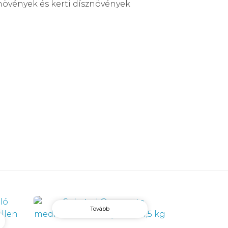
növények és kerti dísznövények
Tovább