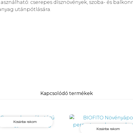
asználható: cserepes dísznövények, szoba- és balkon
anyag utánpótlására.
Kapcsolódó termékek
Kosárba rakom
Kosárba rakom