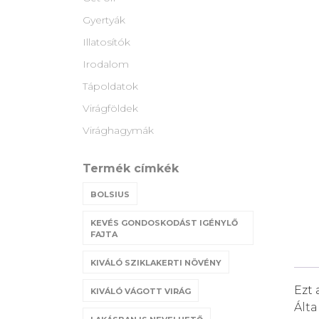
Gyertyák
Illatosítók
Irodalom
Tápoldatok
Virágföldek
Virághagymák
Termék címkék
BOLSIUS
KEVÉS GONDOSKODÁST IGÉNYLŐ
FAJTA
KIVÁLÓ SZIKLAKERTI NÖVÉNY
Ezt 
KIVÁLÓ VÁGOTT VIRÁG
Álta