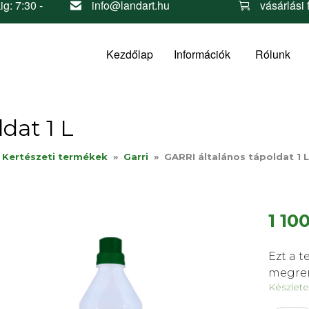
ig: 7:30 -
info@landart.hu
vásárlási 
Kezdőlap
Információk
Rólunk
dat 1 L
 Kertészeti termékek
»
Garri
»
GARRI általános tápoldat 1 L
1 10
Ezt a t
megren
Készlet