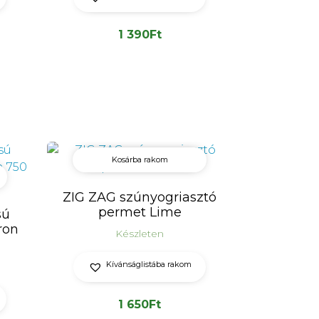
1 390
Ft
Kosárba rakom
ZIG ZAG szúnyogriasztó
permet Lime
sú
ron
Készleten
Kívánságlistába rakom
1 650
Ft