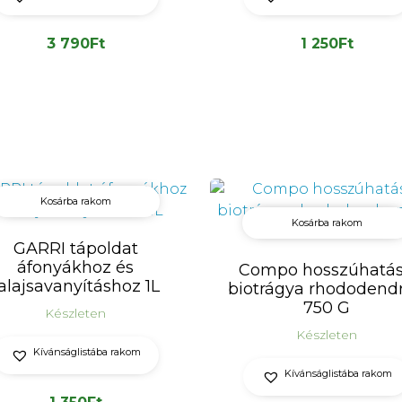
3 790
Ft
1 250
Ft
Kosárba rakom
Kosárba rakom
GARRI tápoldat
áfonyákhoz és
Compo hosszúhatá
alajsavanyításhoz 1L
biotrágya rhododend
750 G
Készleten
Készleten
Kívánságlistába rakom
Kívánságlistába rakom