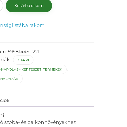
Kosárba rakom
s
ánságlistába rakom
ség
ám:
5998144511221
riák:
,
GARRI
,
YÁPOLÁS - KERTÉSZETI TERMÉKEK
GHAGYMÁK
ciók
ni!
ató szoba- és balkonnövényekhez.