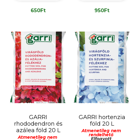
650
Ft
950
Ft
GARRI
GARRI hortenzia
rhododendron és
föld 20 L
azálea föld 20 L
Átmenetileg nem
rendelhető
Átmenetileg nem
Elfogyott