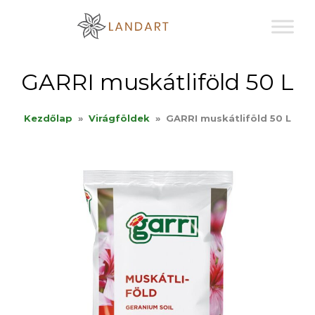
Sk
to
co
GARRI muskátliföld 50 L
Kezdőlap
»
Virágföldek
»
GARRI muskátliföld 50 L