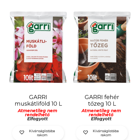
GARRI
GARRI fehér
muskátliföld 10 L
tőzeg 10 L
Átmenetileg nem
Átmenetileg nem
rendelhető
rendelhető
Elfogyott
Elfogyott
Kívánságlistába
Kívánságlistába
rakom
rakom