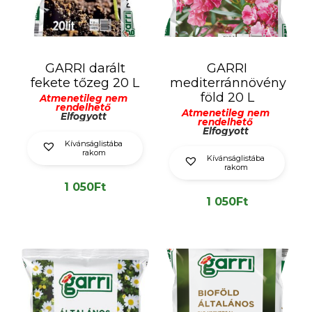
GARRI darált
GARRI
fekete tőzeg 20 L
mediterránnövény
föld 20 L
Átmenetileg nem
rendelhető
Átmenetileg nem
Elfogyott
rendelhető
Elfogyott
Kívánságlistába
rakom
Kívánságlistába
rakom
1 050
Ft
1 050
Ft