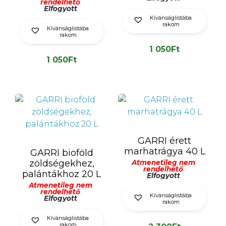
rendelhető
Elfogyott
Kívánságlistába
rakom
Kívánságlistába
rakom
1 050
Ft
1 050
Ft
GARRI érett
marhatrágya 40 L
GARRI bioföld
zöldségekhez,
Átmenetileg nem
rendelhető
palántákhoz 20 L
Elfogyott
Átmenetileg nem
rendelhető
Kívánságlistába
Elfogyott
rakom
Kívánságlistába
rakom