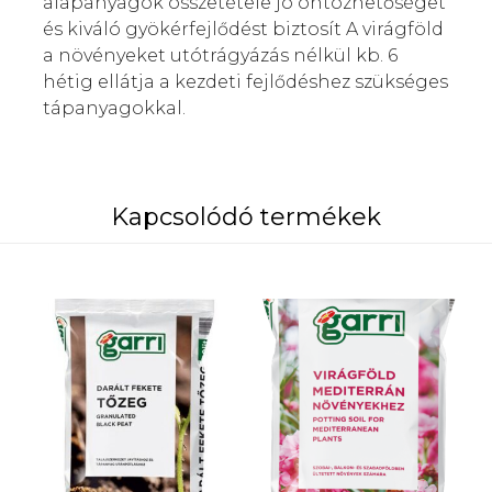
alapanyagok összetétele jó öntözhetőséget
és kiváló gyökérfejlődést biztosít A virágföld
a növényeket utótrágyázás nélkül kb. 6
hétig ellátja a kezdeti fejlődéshez szükséges
tápanyagokkal.
Kapcsolódó termékek