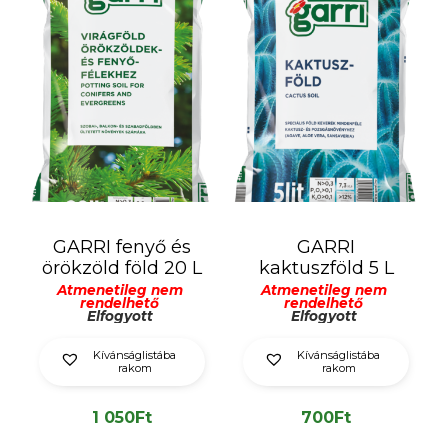
GARRI fenyő és
GARRI
örökzöld föld 20 L
kaktuszföld 5 L
Átmenetileg nem
Átmenetileg nem
rendelhető
rendelhető
Elfogyott
Elfogyott
Kívánságlistába
Kívánságlistába
rakom
rakom
1 050
Ft
700
Ft