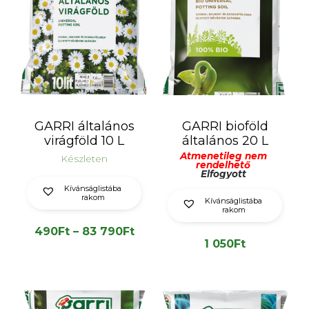
GARRI általános
GARRI bioföld
virágföld 10 L
általános 20 L
Átmenetileg nem
Készleten
rendelhető
Elfogyott
Kívánságlistába
rakom
Kívánságlistába
rakom
Ártartomány:
490
Ft
–
83 790
Ft
1 050
Ft
490Ft
-
83
790Ft