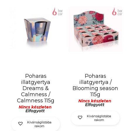
Poharas
Poharas
illatgyertya
illatgyertya /
Dreams &
Blooming season
Calmness /
115g
Calmness 115g
Nincs készleten
Elfogyott
Nincs készleten
Elfogyott
Kívánságlistába
rakom
Kívánságlistába
rakom