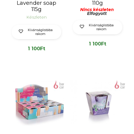
Lavender soap
110g
115g
Nincs készleten
Elfogyott
Készleten
Kívánságlistába
rakom
Kívánságlistába
rakom
1 100
Ft
1 100
Ft