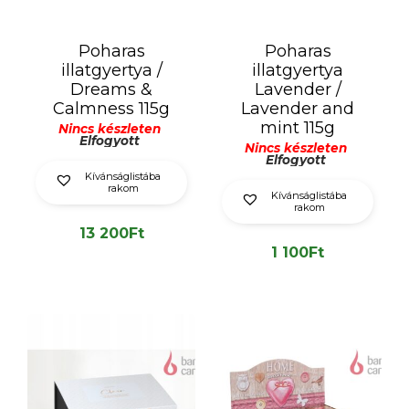
Poharas
Poharas
illatgyertya /
illatgyertya
Dreams &
Lavender /
Calmness 115g
Lavender and
mint 115g
Nincs készleten
Elfogyott
Nincs készleten
Elfogyott
Kívánságlistába
rakom
Kívánságlistába
rakom
13 200
Ft
1 100
Ft