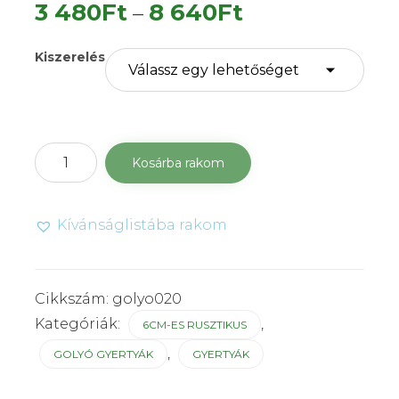
Ártartomány:
3 480
Ft
8 640
Ft
–
3
Kiszerelés
480Ft
-
8
Golyó
Kosárba rakom
640Ft
gyertya
6
cm-
Kívánságlistába rakom
es
rusztikus
azúr
mennyiség
Cikkszám:
golyo020
Kategóriák:
,
6CM-ES RUSZTIKUS
,
GOLYÓ GYERTYÁK
GYERTYÁK