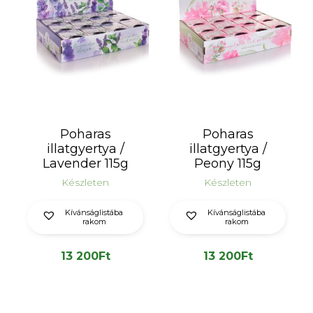
Poharas
Poharas
illatgyertya /
illatgyertya /
Lavender 115g
Peony 115g
Készleten
Készleten
Kívánságlistába
Kívánságlistába
rakom
rakom
13 200
Ft
13 200
Ft