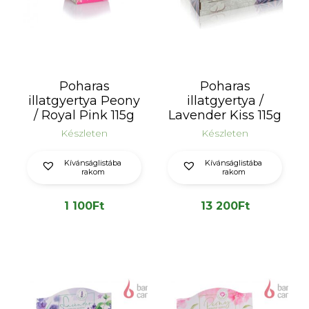
Poharas
Poharas
illatgyertya Peony
illatgyertya /
/ Royal Pink 115g
Lavender Kiss 115g
Készleten
Készleten
Kívánságlistába
Kívánságlistába
rakom
rakom
1 100
Ft
13 200
Ft