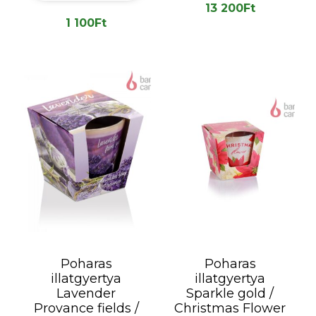
13 200
Ft
1 100
Ft
Poharas
Poharas
illatgyertya
illatgyertya
Lavender
Sparkle gold /
Provance fields /
Christmas Flower