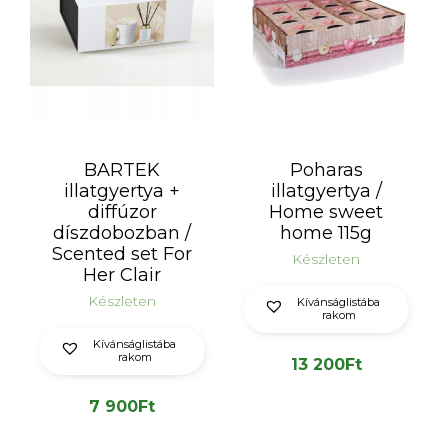
BARTEK
Poharas
illatgyertya +
illatgyertya /
diffúzor
Home sweet
díszdobozban /
home 115g
Scented set For
Készleten
Her Clair
Készleten
Kívánságlistába
rakom
Kívánságlistába
rakom
13 200
Ft
7 900
Ft