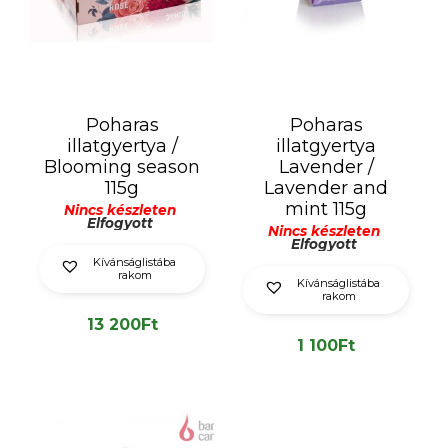
Poharas
Poharas
illatgyertya /
illatgyertya
Blooming season
Lavender /
115g
Lavender and
mint 115g
Nincs készleten
Elfogyott
Nincs készleten
Elfogyott
Kívánságlistába
rakom
Kívánságlistába
rakom
13 200
Ft
1 100
Ft