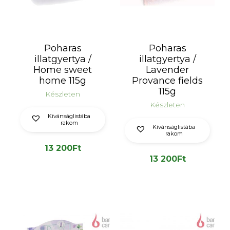
Poharas
Poharas
illatgyertya /
illatgyertya /
Home sweet
Lavender
home 115g
Provance fields
115g
Készleten
Készleten
Kívánságlistába
rakom
Kívánságlistába
rakom
13 200
Ft
13 200
Ft