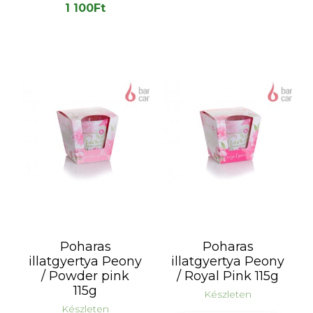
1 100
Ft
Poharas
Poharas
illatgyertya Peony
illatgyertya Peony
/ Powder pink
/ Royal Pink 115g
115g
Készleten
Készleten