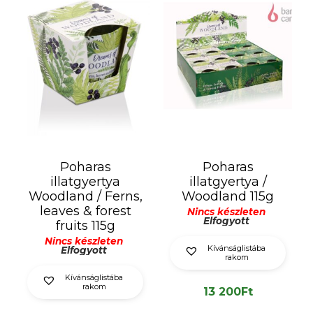
Poharas
Poharas
illatgyertya
illatgyertya /
Woodland / Ferns,
Woodland 115g
leaves & forest
Nincs készleten
Elfogyott
fruits 115g
Nincs készleten
Kívánságlistába
Elfogyott
rakom
Kívánságlistába
rakom
13 200
Ft