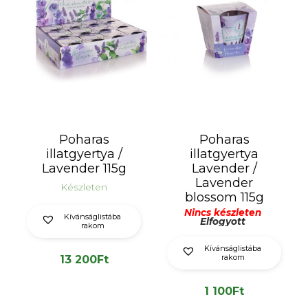
Poharas
Poharas
illatgyertya /
illatgyertya
Lavender 115g
Lavender /
Lavender
Készleten
blossom 115g
Nincs készleten
Kívánságlistába
Elfogyott
rakom
Kívánságlistába
rakom
13 200
Ft
1 100
Ft