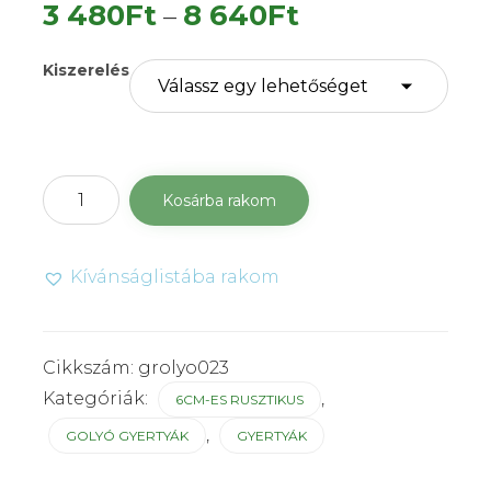
Ártartomány:
3 480
Ft
8 640
Ft
–
3
Kiszerelés
480Ft
-
8
Golyó
Kosárba rakom
640Ft
gyertya
6
cm-
Kívánságlistába rakom
es
rusztikus
mogyoró
mennyiség
Cikkszám:
grolyo023
Kategóriák:
,
6CM-ES RUSZTIKUS
,
GOLYÓ GYERTYÁK
GYERTYÁK