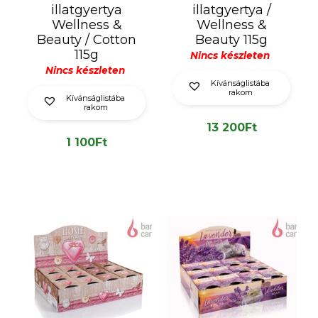
illatgyertya
illatgyertya /
Wellness &
Wellness &
Beauty / Cotton
Beauty 115g
115g
Nincs készleten
Nincs készleten
Kívánságlistába
rakom
Kívánságlistába
rakom
13 200
Ft
1 100
Ft