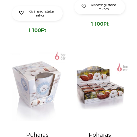
Kívánságlistába
rakom
Kívánságlistába
rakom
1 100
Ft
1 100
Ft
Poharas
Poharas