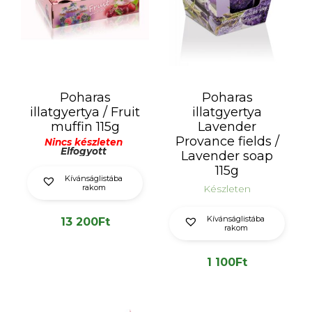
Poharas
Poharas
illatgyertya / Fruit
illatgyertya
muffin 115g
Lavender
Provance fields /
Nincs készleten
Elfogyott
Lavender soap
115g
Kívánságlistába
rakom
Készleten
Kívánságlistába
13 200
Ft
rakom
1 100
Ft