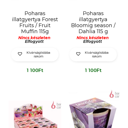
Poharas
Poharas
illatgyertya Forest
illatgyertya
Fruits / Fruit
Bloomig season /
Muffin 115g
Dahlia 115 g
Nincs készleten
Nincs készleten
Elfogyott
Elfogyott
Kívánságlistába
Kívánságlistába
rakom
rakom
1 100
Ft
1 100
Ft