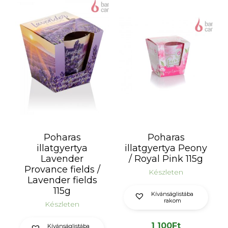
Poharas
Poharas
illatgyertya
illatgyertya Peony
Lavender
/ Royal Pink 115g
Provance fields /
Készleten
Lavender fields
115g
Kívánságlistába
rakom
Készleten
1 100
Ft
Kívánságlistába