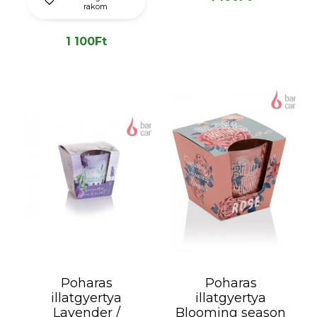
rakom
1 100
Ft
Poharas
Poharas
illatgyertya
illatgyertya
Lavender /
Blooming season