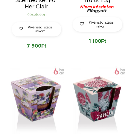
Scented set For
fruits 115g
Her Clair
Nincs készleten
Elfogyott
Készleten
Kívánságlistába
rakom
Kívánságlistába
rakom
1 100
Ft
7 900
Ft