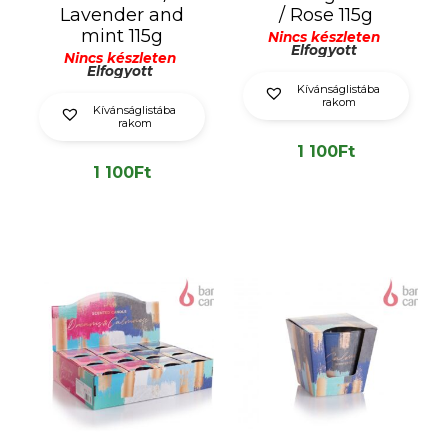
Lavender and
/ Rose 115g
mint 115g
Nincs készleten
Elfogyott
Nincs készleten
Elfogyott
Kívánságlistába
rakom
Kívánságlistába
rakom
1 100
Ft
1 100
Ft