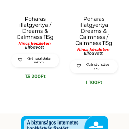
Poharas
Poharas
illatgyertya /
illatgyertya
Dreams &
Dreams &
Calmness 115g
Calmness /
Calmness 115g
Nincs készleten
Elfogyott
Nincs készleten
Elfogyott
Kívánságlistába
rakom
Kívánságlistába
rakom
13 200
Ft
1 100
Ft