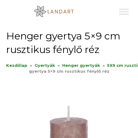
Sk
to
co
Henger gyertya 5×9 cm
rusztikus fénylő réz
Kezdőlap
»
Gyertyák
»
Henger gyertyák
»
5X9 cm ruszt
gyertya 5×9 cm rusztikus fénylő réz