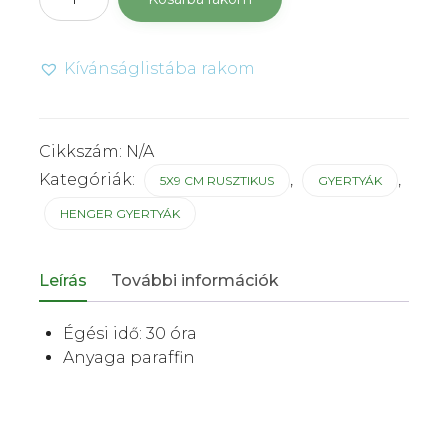
440Ft
gyertya
5×9
cm
Kívánságlistába rakom
rusztikus
fénylő
réz
mennyiség
Cikkszám:
N/A
Kategóriák:
,
,
5X9 CM RUSZTIKUS
GYERTYÁK
HENGER GYERTYÁK
Leírás
További információk
Égési idő: 30 óra
Anyaga paraffin