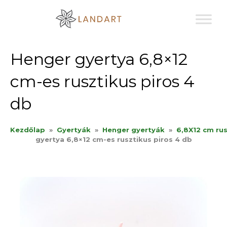
Sk
to
co
Henger gyertya 6,8×12
cm-es rusztikus piros 4
db
Kezdőlap
»
Gyertyák
»
Henger gyertyák
»
6,8X12 cm rus
gyertya 6,8×12 cm-es rusztikus piros 4 db