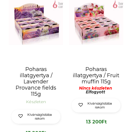
Poharas
Poharas
illatgyertya /
illatgyertya / Fruit
Lavender
muffin 115g
Provance fields
Nincs készleten
Elfogyott
115g
Készleten
Kívánságlistába
rakom
Kívánságlistába
rakom
13 200
Ft