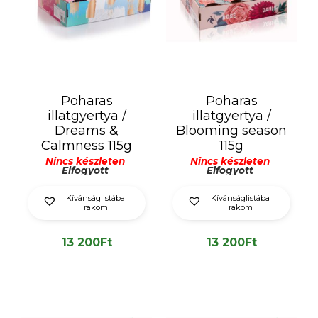
Poharas
Poharas
illatgyertya /
illatgyertya /
Dreams &
Blooming season
Calmness 115g
115g
Nincs készleten
Nincs készleten
Elfogyott
Elfogyott
Kívánságlistába
Kívánságlistába
rakom
rakom
13 200
Ft
13 200
Ft