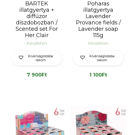
BARTEK
Poharas
illatgyertya +
illatgyertya
diffúzor
Lavender
díszdobozban /
Provance fields /
Scented set For
Lavender soap
Her Clair
115g
Készleten
Készleten
Kívánságlistába
Kívánságlistába
rakom
rakom
7 900
Ft
1 100
Ft