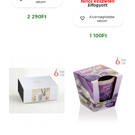
Nincs készleten
rakom
Elfogyott
2 290
Ft
Kívánságlistába
rakom
1 100
Ft