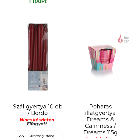
1 100
Ft
Szál gyertya 10 db
Poharas
/ Bordó
illatgyertya
Dreams &
Nincs készleten
Elfogyott
Calmness /
Dreams 115g
Kívánságlistába