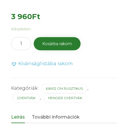
3 960
Ft
Készleten
Henger
Kosárba rakom
gyertya
6,8×12
cm-
Kívánságlistába rakom
es
rusztikus
piros
4
db
Kategóriák:
,
6,8X12 CM RUSZTIKUS
mennyiség
,
GYERTYÁK
HENGER GYERTYÁK
Leírás
További információk