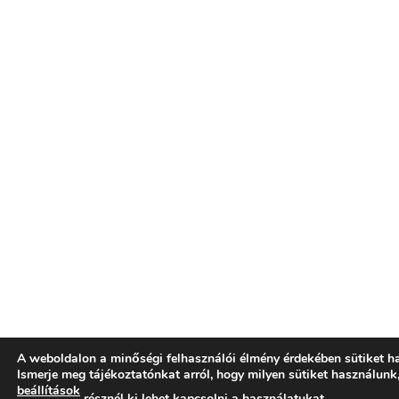
A weboldalon a minőségi felhasználói élmény érdekében sütiket h
Ismerje meg tájékoztatónkat arról, hogy milyen sütiket használunk
beállítások
résznél ki lehet kapcsolni a használatukat.