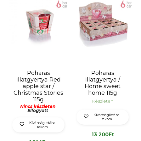
Poharas
Poharas
illatgyertya Red
illatgyertya /
apple star /
Home sweet
Christmas Stories
home 115g
115g
Készleten
Nincs készleten
Elfogyott
Kívánságlistába
rakom
Kívánságlistába
rakom
13 200
Ft