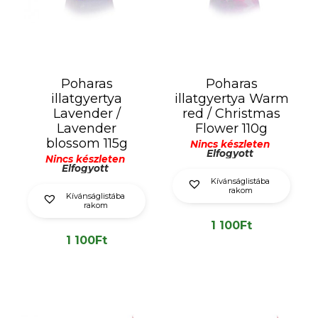
Poharas
Poharas
illatgyertya
illatgyertya Warm
Lavender /
red / Christmas
Lavender
Flower 110g
blossom 115g
Nincs készleten
Elfogyott
Nincs készleten
Elfogyott
Kívánságlistába
rakom
Kívánságlistába
rakom
1 100
Ft
1 100
Ft