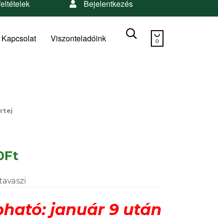
feltételek
Bejelentkezés
Skip


to
Kapcsolat
Viszonteladóink
0
content
rtej
0
Ft
tavaszi
ható: január 9 után