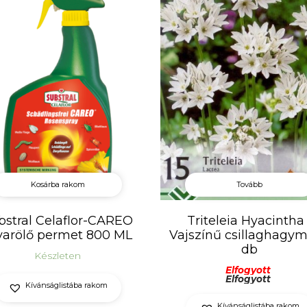
Kosárba rakom
Tovább
bstral Celaflor-CAREO
Triteleia Hyacintha 
varölő permet 800 ML
Vajszínű csillaghagym
db
Készleten
Elfogyott
Elfogyott
Kívánságlistába rakom
Kívánságlistába rakom