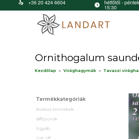
+36 20 424 6604
hétfőtől - péntek
15:30
Ornithogalum saunde
Kezdőlap
»
Virághagymák
»
Tavaszi virágh
Termékkategóriák
Bolsius termékek
diffúzorok
Egyéb
Get off