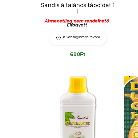
Sandis általános tápoldat 1
l
Átmenetileg nem rendelhető
Elfogyott
Kívánságlistába rakom
690
Ft