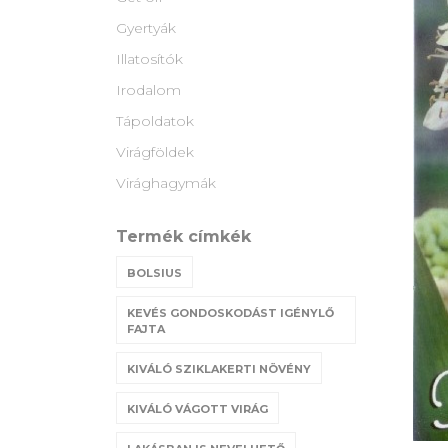
Gyertyák
Illatosítók
Irodalom
Tápoldatok
Virágföldek
Virághagymák
Termék címkék
BOLSIUS
KEVÉS GONDOSKODÁST IGÉNYLŐ
FAJTA
KIVÁLÓ SZIKLAKERTI NÖVÉNY
KIVÁLÓ VÁGOTT VIRÁG