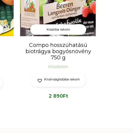
Kosárba rakom
Compo hosszúhatású
biotrágya bogyósnövény
750 g
Készleten
Kívánságlistába rakom
2 890
Ft