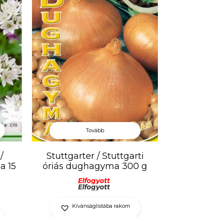
Tovább
/
Stuttgarter / Stuttgarti
a 15
óriás dughagyma 300 g
Elfogyott
Elfogyott
Kívánságlistába rakom