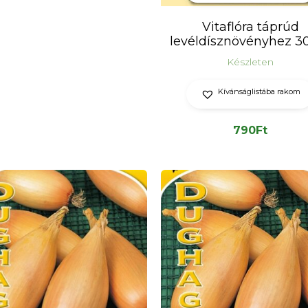
Vitaflóra táprúd
levéldísznövényhez 3
Készleten
Kívánságlistába rakom
790
Ft