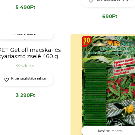
5 490
Ft
690
Ft
Kosárba rakom
ET Get off macska- és
tyariasztó zselé 460 g
Készleten
Kívánságlistába rakom
3 290
Ft
Kosárba rakom