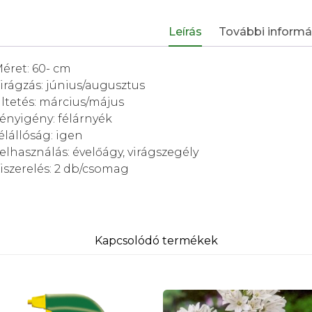
Leírás
További informá
éret: 60- cm
irágzás: június/augusztus
ltetés: március/május
ényigény: félárnyék
élállóság: igen
elhasználás: évelőágy, virágszegély
iszerelés: 2 db/csomag
Kapcsolódó termékek