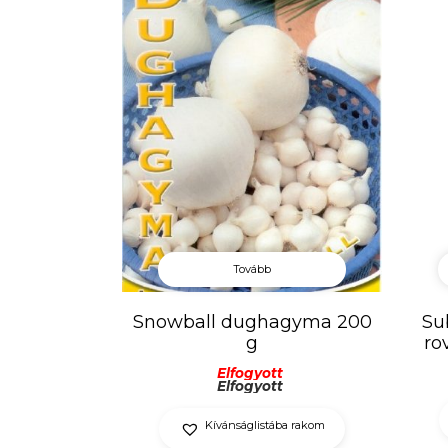
Tovább
Snowball dughagyma 200
Su
g
ro
Elfogyott
Elfogyott
Kívánságlistába rakom