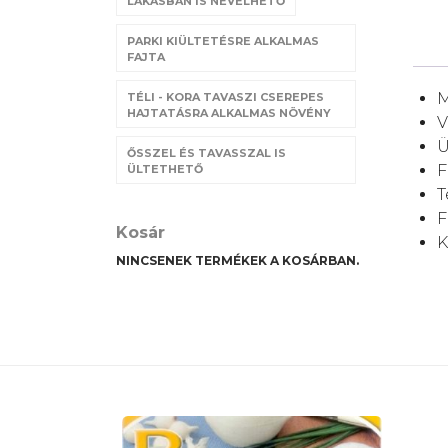
LAKÁSBAN IS NEVELHETŐ
PARKI KIÜLTETÉSRE ALKALMAS
FAJTA
M
TÉLI - KORA TAVASZI CSEREPES
HAJTATÁSRA ALKALMAS NÖVÉNY
V
Ü
ŐSSZEL ÉS TAVASSZAL IS
F
ÜLTETHETŐ
T
F
Kosár
K
NINCSENEK TERMÉKEK A KOSÁRBAN.