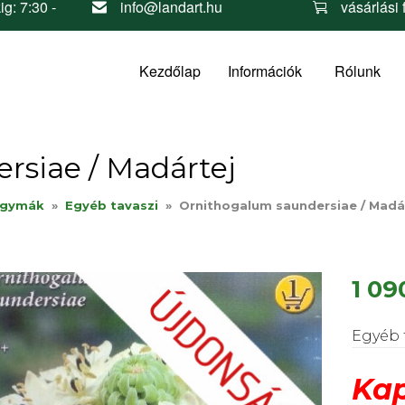
ig: 7:30 -
info@landart.hu
vásárlási 
Kezdőlap
Információk
Rólunk
rsiae / Madártej
agymák
»
Egyéb tavaszi
»
Ornithogalum saundersiae / Madá
1 09
Egyéb 
Kap