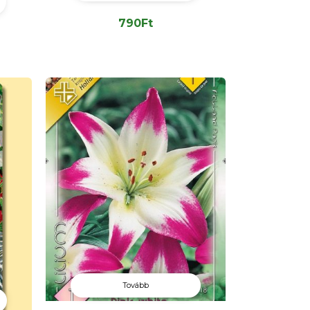
790
Ft
Tovább