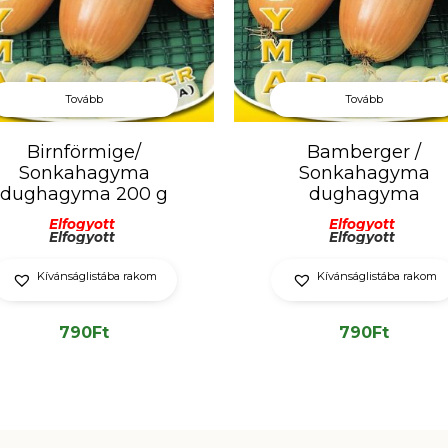
Tovább
Tovább
Bamberger /
Birnförmige/
Sonkahagyma
Sonkahagyma
dughagyma
dughagyma 200 g
Elfogyott
Elfogyott
Elfogyott
Elfogyott
Kívánságlistába rakom
Kívánságlistába rakom
790
Ft
790
Ft