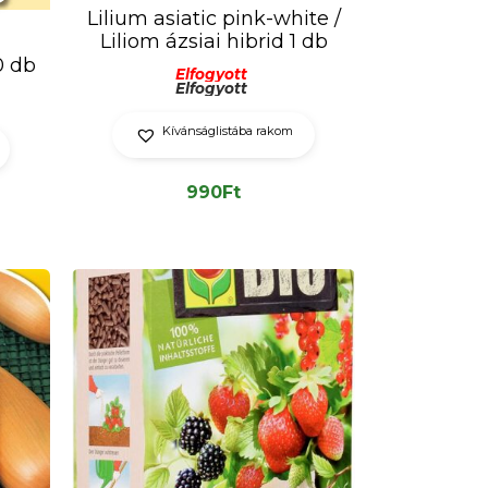
Lilium asiatic pink-white /
Liliom ázsiai hibrid 1 db
0 db
Elfogyott
Elfogyott
Kívánságlistába rakom
990
Ft