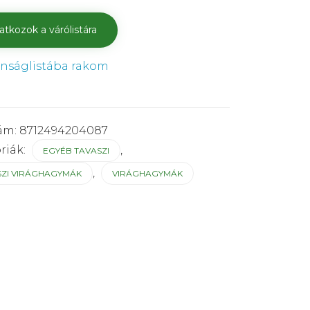
ánságlistába rakom
ám:
8712494204087
riák:
,
EGYÉB TAVASZI
,
SZI VIRÁGHAGYMÁK
VIRÁGHAGYMÁK