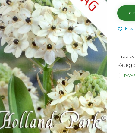
Kív
Cikksz
Kategó
TAVA