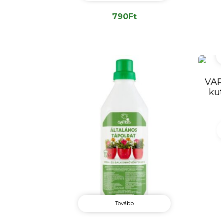
790
Ft
VAP
ku
Tovább