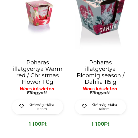
Poharas
Poharas
illatgyertya Warm
illatgyertya
red / Christmas
Bloomig season /
Flower 110g
Dahlia 115 g
Nincs készleten
Nincs készleten
Elfogyott
Elfogyott
Kívánságlistába
Kívánságlistába
rakom
rakom
1 100
Ft
1 100
Ft