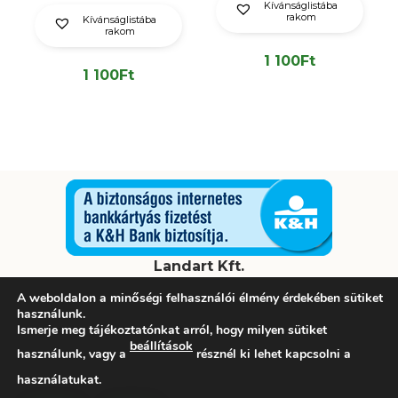
Kívánságlistába
rakom
Kívánságlistába
rakom
1 100
Ft
1 100
Ft
Landart Kft.
A weboldalon a minőségi felhasználói élmény érdekében sütiket
Tel: +36 20 424 6604 | Email: info@landart.hu
használunk.
Ismerje meg tájékoztatónkat arról, hogy milyen sütiket
Vásárlási Információk
Szállítási Információk
beállítások
használunk, vagy a
résznél ki lehet kapcsolni a
Adatvédelmi Tájékoztató
használatukat.