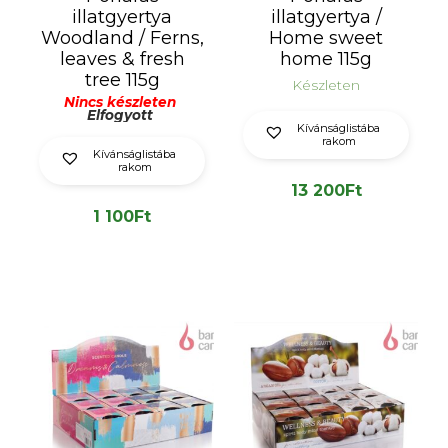
illatgyertya
illatgyertya /
Woodland / Ferns,
Home sweet
leaves & fresh
home 115g
tree 115g
Készleten
Nincs készleten
Elfogyott
Kívánságlistába
rakom
Kívánságlistába
rakom
13 200
Ft
1 100
Ft