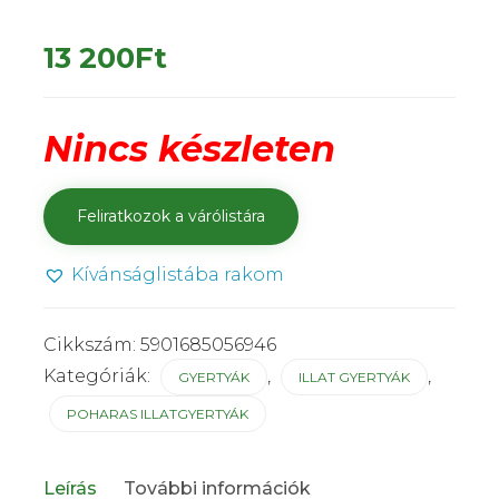
13 200
Ft
Nincs készleten
Kívánságlistába rakom
Cikkszám:
5901685056946
Kategóriák:
,
,
GYERTYÁK
ILLAT GYERTYÁK
POHARAS ILLATGYERTYÁK
Leírás
További információk