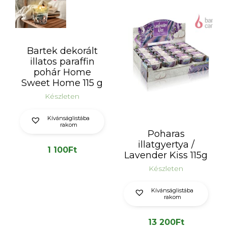
Bartek dekorált
illatos paraffin
pohár Home
Sweet Home 115 g
Készleten
Kívánságlistába
rakom
Poharas
illatgyertya /
1 100
Ft
Lavender Kiss 115g
Készleten
Kívánságlistába
rakom
13 200
Ft