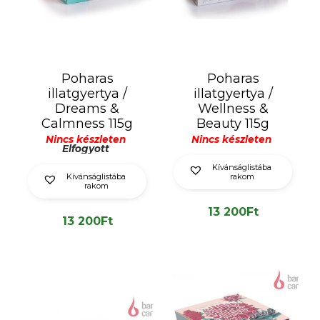
Poharas
Poharas
illatgyertya /
illatgyertya /
Dreams &
Wellness &
Calmness 115g
Beauty 115g
Nincs készleten
Nincs készleten
Elfogyott
Kívánságlistába
Kívánságlistába
rakom
rakom
13 200
Ft
13 200
Ft