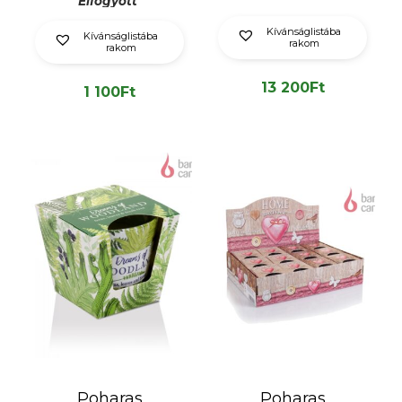
Elfogyott
Kívánságlistába
Kívánságlistába
rakom
rakom
13 200
Ft
1 100
Ft
Poharas
Poharas