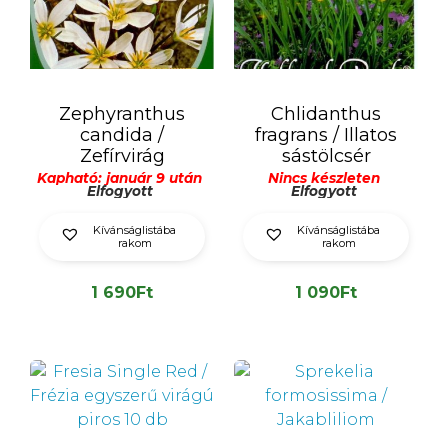
Zephyranthus
Chlidanthus
candida /
fragrans / Illatos
Zefírvirág
sástölcsér
Kapható: január 9 után
Nincs készleten
Elfogyott
Elfogyott
Kívánságlistába
Kívánságlistába
rakom
rakom
1 690
Ft
1 090
Ft