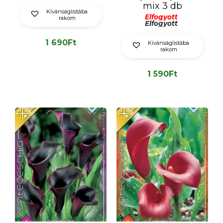
mix 3 db
Kívánságlistába
Elfogyott
rakom
Elfogyott
1 690
Ft
Kívánságlistába
rakom
1 590
Ft