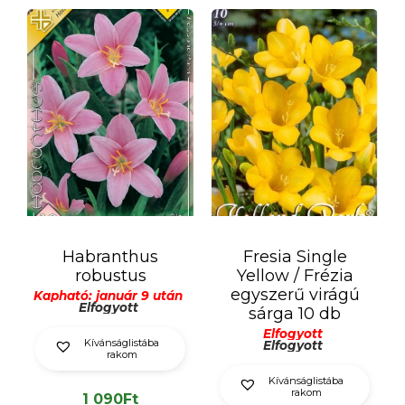
Habranthus
Fresia Single
robustus
Yellow / Frézia
egyszerű virágú
Kapható: január 9 után
Elfogyott
sárga 10 db
Elfogyott
Kívánságlistába
Elfogyott
rakom
Kívánságlistába
rakom
1 090
Ft