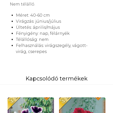
Nem télálló.
Méret: 40-60 cm
Virágzás: június/július
Ültetés: április/május
Fényigény:
nap, félárnyék
Télállóság: nem
Felhasználás:
virágszegély, vágott-
virág, cserepes
Kapcsolódó termékek