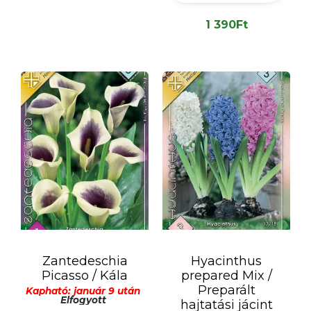
1 390
Ft
Zantedeschia
Hyacinthus
Picasso / Kála
prepared Mix /
Preparált
Kapható: január 9 után
Elfogyott
hajtatási jácint