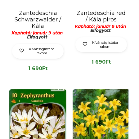
Zantedeschia
Zantedeschia red
Schwarzwalder /
/ Kála piros
Kála
Kapható: január 9 után
Elfogyott
Kapható: január 9 után
Elfogyott
Kívánságlistába
rakom
Kívánságlistába
rakom
1 690
Ft
1 690
Ft