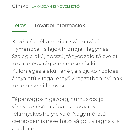
Címke:
LAKÁSBAN IS NEVELHETŐ
Leírás
További információk
Közép-és dél-amerikai származású
Hymenocallis fajok hibridje. Hagymás.
Szalag alakú, hosszú, fényes zöld tőlevelei
közül erős virágszár emelkedik ki.
Különleges alakú, fehér, alapjukon zöldes
árnyalatú virágai ernyő virágzatban nyílnak,
kellemesen illatosak.
Tápanyagban gazdag, humuszos, jó
vízelvezetésű talajba, napos vagy
félárnyékos helyre való. Nagy méretű
cserépben is nevelhető, vágott virágnak is
alkalmas.