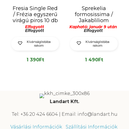
Fresia Single Red
Sprekelia
/ Frézia egyszerű
formosissima /
virágú piros 10 db
Jakabliliom
Elfogyott
Kapható: január 9 után
Elfogyott
Elfogyott
Kívánságlistába
Kívánságlistába
rakom
rakom
1 390
Ft
1 490
Ft
Landart Kft.
Tel: +36 20 424 6604 | Email: info@landart.hu
Vásárlási Információk
Szállítási Információk