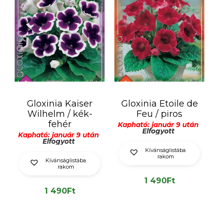
Gloxinia Kaiser
Gloxinia Etoile de
Wilhelm / kék-
Feu / piros
fehér
Kapható: január 9 után
Elfogyott
Kapható: január 9 után
Elfogyott
Kívánságlistába
rakom
Kívánságlistába
rakom
1 490
Ft
1 490
Ft