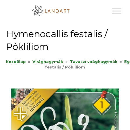
Sk
to
co
Hymenocallis festalis /
Pókliliom
Kezdőlap
»
Virághagymák
»
Tavaszi virághagymák
»
Eg
festalis / Pókliliom