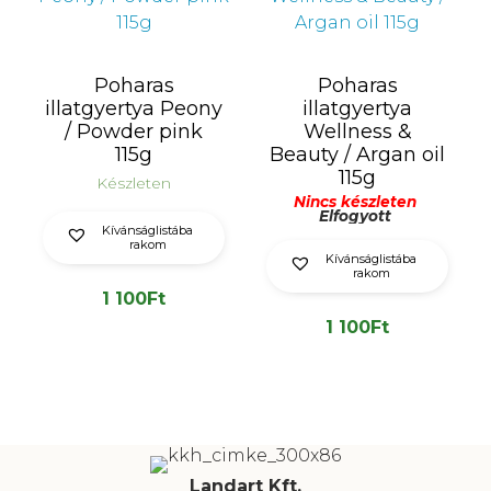
Poharas
Poharas
illatgyertya Peony
illatgyertya
/ Powder pink
Wellness &
115g
Beauty / Argan oil
115g
Készleten
Nincs készleten
Elfogyott
Kívánságlistába
rakom
Kívánságlistába
rakom
1 100
Ft
1 100
Ft
Landart Kft.