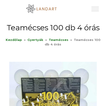
Sk
to
co
Teamécses 100 db 4 órás
Kezdőlap
»
Gyertyák
»
Teamécses
»
Teamécses 100
db 4 órás