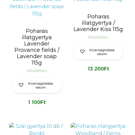
Poharas
illatgyertya /
Lavender Kiss 115g
Poharas
illatgyertya
Készleten
Lavender
Provance fields /
Kívánságlistába
rakom
Lavender soap
115g
13 200
Ft
Készleten
Kívánságlistába
rakom
1 100
Ft