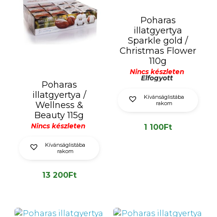
Poharas
illatgyertya
Sparkle gold /
Christmas Flower
110g
Nincs készleten
Elfogyott
Poharas
illatgyertya /
Kívánságlistába
Wellness &
rakom
Beauty 115g
Nincs készleten
1 100
Ft
Kívánságlistába
rakom
13 200
Ft