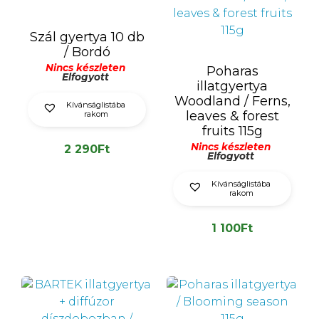
Szál gyertya 10 db
/ Bordó
Nincs készleten
Poharas
Elfogyott
illatgyertya
Woodland / Ferns,
Kívánságlistába
leaves & forest
rakom
fruits 115g
Nincs készleten
2 290
Ft
Elfogyott
Kívánságlistába
rakom
1 100
Ft