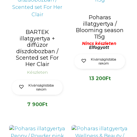
Poharas
illatgyertya /
Blooming season
BARTEK
115g
illatgyertya +
Nincs készleten
diffúzor
Elfogyott
díszdobozban /
Scented set For
Kívánságlistába
Her Clair
rakom
Készleten
13 200
Ft
Kívánságlistába
rakom
7 900
Ft