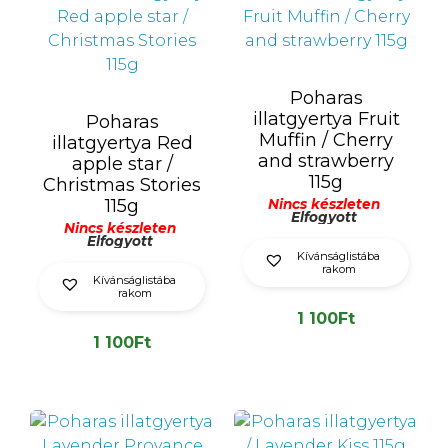
Poharas
illatgyertya Fruit
Poharas
Muffin / Cherry
illatgyertya Red
and strawberry
apple star /
115g
Christmas Stories
115g
Nincs készleten
Elfogyott
Nincs készleten
Elfogyott
Kívánságlistába
rakom
Kívánságlistába
rakom
1 100
Ft
1 100
Ft