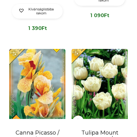
rakom
Kívánságlistába
rakom
1 090
Ft
1 390
Ft
Canna Picasso /
Tulipa Mount