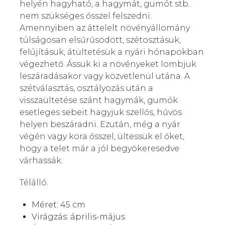
helyén hagyható, a hagymát, gumót stb.
nem szükséges ősszel felszedni.
Amennyiben az áttelelt növényállomány
túlságosan elsűrűsödött, szétosztásuk,
felújításuk, átültetésük a nyári hónapokban
végezhető. Ássuk ki a növényeket lombjuk
leszáradásakor vagy közvetlenül utána. A
szétválasztás, osztályozás után a
visszaültetése szánt hagymák, gumók
esetleges sebeit hagyjuk szellős, hűvös
helyen beszáradni. Ezután, még a nyár
végén vagy kora ősszel, ültessük el őket,
hogy a telet már a jól begyökeresedve
várhassák.
Télálló.
Méret: 45 cm
Virágzás: április-május