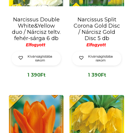
Narcissus Double
Narcissus Split
White&Yellow
Corona Gold Disc
duo / Nárcisz teltv.
/ Nárcisz Gold
fehér-sárga 6 db
Disc 5 db
Elfogyott
Elfogyott
Kívánságlistába
Kívánságlistába
rakom
rakom
1 390
Ft
1 390
Ft