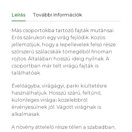
Leírás
További információk
Más csoportokba tartozó fajták mutánsai.
Erős szárukon egy virág fejlődik. Közös
jellemzőjük, hogy a lepellevelek felső része
szőrszerű szálacskák tömegéből finoman
rojtos. Általában hosszú ideig nyílnak. A
csoportban már telt virágú fajták is
találhatóak.
Évelőágyba, virágágyi, parki kiültetésre
használhatjuk. Hosszú szárú, feltűnő,
különleges virágai közelebbről
érvényesülnek jól. Vágott virágnak is
alkalmasak.
A növény áttelelő része télen a szabadban,