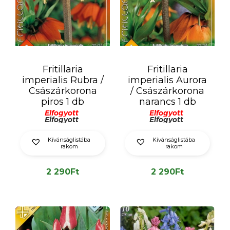
Fritillaria
Fritillaria
imperialis Rubra /
imperialis Aurora
Császárkorona
/ Császárkorona
piros 1 db
narancs 1 db
Elfogyott
Elfogyott
Elfogyott
Elfogyott
Kívánságlistába
Kívánságlistába
rakom
rakom
2 290
Ft
2 290
Ft