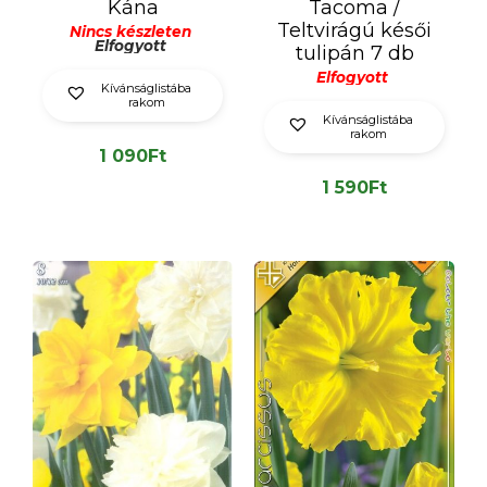
Kána
Tacoma /
Teltvirágú késői
Nincs készleten
Elfogyott
tulipán 7 db
Elfogyott
Kívánságlistába
rakom
Kívánságlistába
rakom
1 090
Ft
1 590
Ft