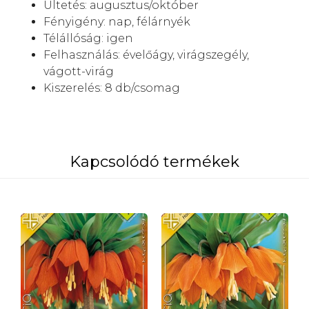
Ültetés: augusztus/október
Fényigény: nap, félárnyék
Télállóság: igen
Felhasználás: évelőágy, virágszegély,
vágott-virág
Kiszerelés: 8 db/csomag
Kapcsolódó termékek