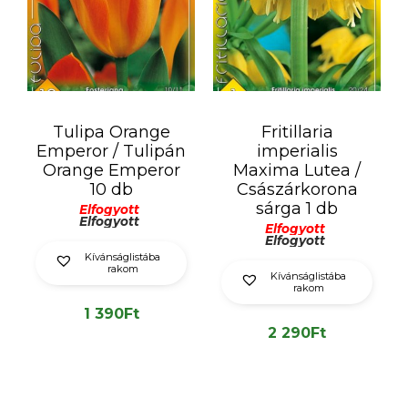
Tulipa Orange
Fritillaria
Emperor / Tulipán
imperialis
Orange Emperor
Maxima Lutea /
10 db
Császárkorona
sárga 1 db
Elfogyott
Elfogyott
Elfogyott
Elfogyott
Kívánságlistába
rakom
Kívánságlistába
rakom
1 390
Ft
2 290
Ft