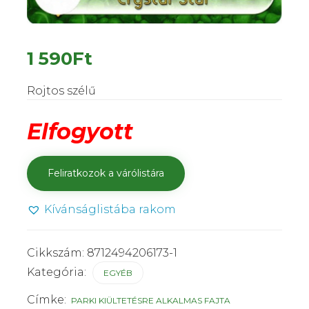
1 590
Ft
Rojtos szélű
Elfogyott
Kívánságlistába rakom
Cikkszám:
8712494206173-1
Kategória:
EGYÉB
Címke:
PARKI KIÜLTETÉSRE ALKALMAS FAJTA