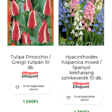
Tulipa Pinocchio /
Hyacinthoides
Greigii tulipán 10
hispanica mixed /
db
Spanyol
kékharang
Elfogyott
Elfogyott
színkeverék 10 db
Elfogyott
Kívánságlistába
Elfogyott
rakom
Kívánságlistába
rakom
1 590
Ft