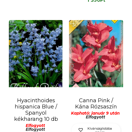
1 390
Ft
Hyacinthoides
Canna Pink /
hispanica Blue /
Kána Rózsaszín
Spanyol
Kapható: január 9 után
Elfogyott
kékharang 10 db
Elfogyott
Kívánságlistába
Elfogyott