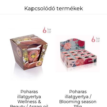
Kapcsolódó termékek
Poharas
Poharas
illatgyertya
illatgyertya /
Wellness &
Blooming season
Beauty / Argan oil
115g