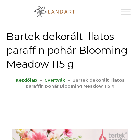
Sk
to
co
Bartek dekorált illatos
paraffin pohár Blooming
Meadow 115 g
Kezdőlap
»
Gyertyák
»
Bartek dekorált illatos
paraffin pohár Blooming Meadow 115 g