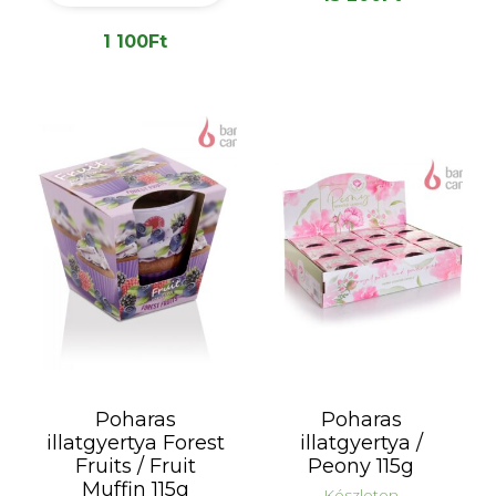
1 100
Ft
Poharas
Poharas
illatgyertya Forest
illatgyertya /
Fruits / Fruit
Peony 115g
Muffin 115g
Készleten