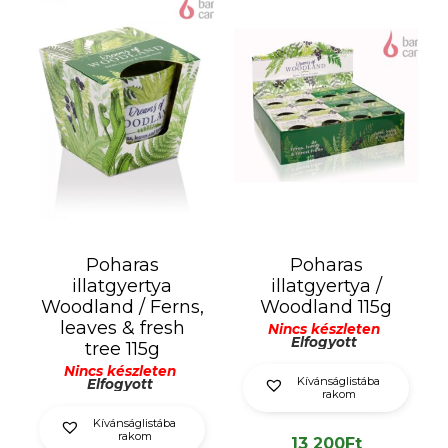
Poharas
Poharas
illatgyertya
illatgyertya /
Woodland / Ferns,
Woodland 115g
leaves & fresh
Nincs készleten
Elfogyott
tree 115g
Nincs készleten
Kívánságlistába
Elfogyott
rakom
Kívánságlistába
rakom
13 200
Ft