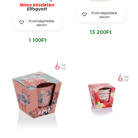
Nincs készleten
Elfogyott
Kívánságlistába
rakom
Kívánságlistába
rakom
13 200
Ft
1 100
Ft