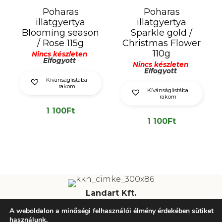
Poharas
Poharas
illatgyertya
illatgyertya
Blooming season
Sparkle gold /
/ Rose 115g
Christmas Flower
110g
Nincs készleten
Elfogyott
Nincs készleten
Elfogyott
Kívánságlistába
rakom
Kívánságlistába
rakom
1 100
Ft
1 100
Ft
Landart Kft.
A weboldalon a minőségi felhasználói élmény érdekében sütiket
Tel: +36 20 424 6604 | Email: info@landart.hu
használunk.