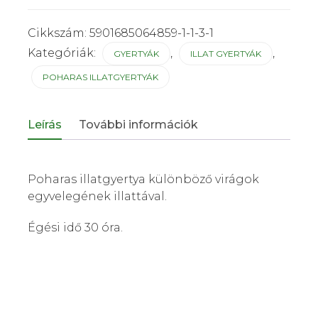
Meadow
115
Cikkszám:
5901685064859-1-1-3-1
g
mennyiség
Kategóriák:
,
,
GYERTYÁK
ILLAT GYERTYÁK
POHARAS ILLATGYERTYÁK
Leírás
További információk
Poharas illatgyertya különböző virágok
egyvelegének illattával.
Égési idő 30 óra.