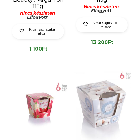
115g
Nincs készleten
Elfogyott
Nincs készleten
Elfogyott
Kívánságlistába
rakom
Kívánságlistába
rakom
13 200
Ft
1 100
Ft