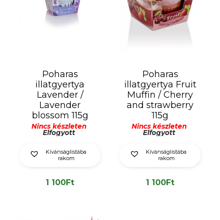
Poharas
Poharas
illatgyertya
illatgyertya Fruit
Lavender /
Muffin / Cherry
Lavender
and strawberry
blossom 115g
115g
Nincs készleten
Nincs készleten
Elfogyott
Elfogyott
Kívánságlistába
Kívánságlistába
rakom
rakom
1 100
Ft
1 100
Ft