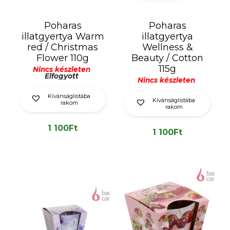
Poharas
Poharas
illatgyertya Warm
illatgyertya
red / Christmas
Wellness &
Flower 110g
Beauty / Cotton
115g
Nincs készleten
Elfogyott
Nincs készleten
Kívánságlistába
Kívánságlistába
rakom
rakom
1 100
Ft
1 100
Ft