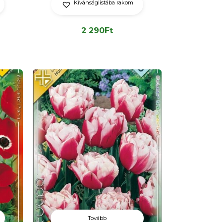
Kívánságlistába rakom
2 290
Ft
Tovább