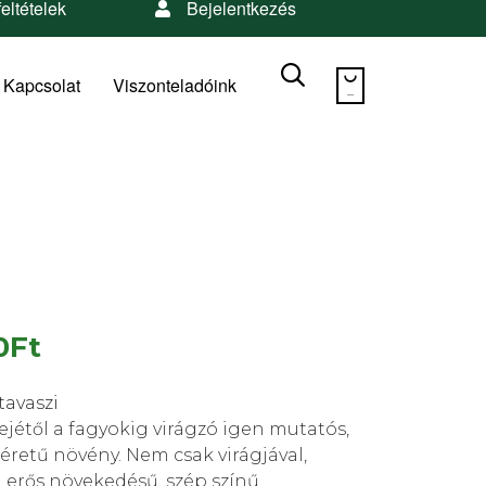
feltételek
Bejelentkezés
Skip


to
Kapcsolat
Viszonteladóink
...
content
0
Ft
tavaszi
ejétől a fagyokig virágzó igen mutatós,
retű növény. Nem csak virágjával,
erős növekedésű, szép színű