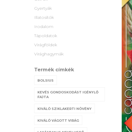
Gyertyák
Illatosítók
Irodalom
Tápoldatok
Virágföldek
Virághagymák
Termék címkék
BOLSIUS
KEVÉS GONDOSKODÁST IGÉNYLŐ
FAJTA
KIVÁLÓ SZIKLAKERTI NÖVÉNY
KIVÁLÓ VÁGOTT VIRÁG