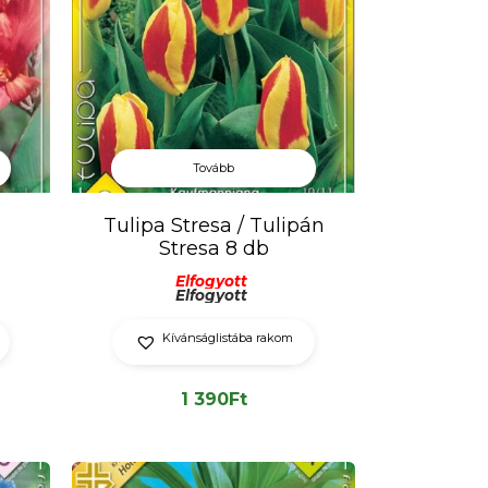
Tovább
Tulipa Stresa / Tulipán
Stresa 8 db
Elfogyott
Elfogyott
Kívánságlistába rakom
1 390
Ft