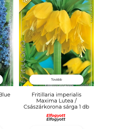
Tovább
Blue
Fritillaria imperialis
Maxima Lutea /
Császárkorona sárga 1 db
Elfogyott
Elfogyott