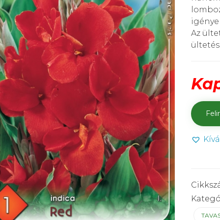
lomboza
igényel
Az ült
ültetés
Kap
Kív
Cikksz
Kategó
TAVA