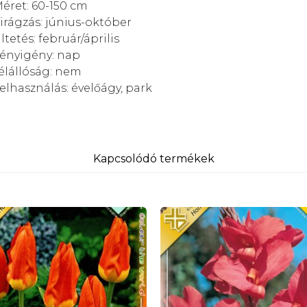
éret: 60-150 cm
irágzás: június-október
ltetés: február/április
ényigény:
nap
élállóság: nem
elhasználás:
évelőágy, park
Kapcsolódó termékek