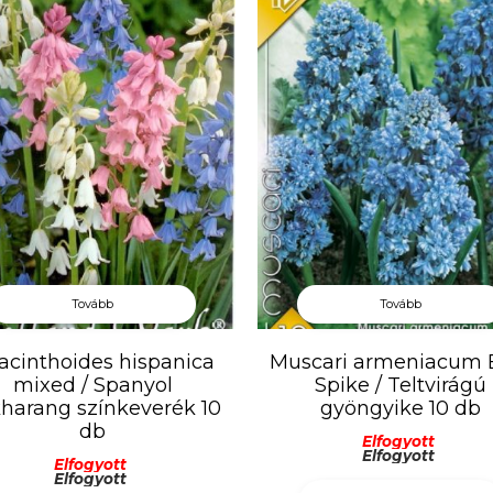
Tovább
Tovább
acinthoides hispanica
Muscari armeniacum 
mixed / Spanyol
Spike / Teltvirágú
harang színkeverék 10
gyöngyike 10 db
db
Elfogyott
Elfogyott
Elfogyott
Elfogyott