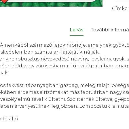
Címke
Leírás
További informá
-Amerikából származó fajok hibridje, amelynek gyök
skedelemben számtalan fajtáját kínálják.
nyire robusztus növekedésű növény, levelei nagyok, szé
ően zöld vagy vörösesbarna. Fürtvirágzataiban a nagy
nak.
s fekvést, tápanyagban gazdag, meleg talajt, bőséges 
ekében érdemes a rizómákat más februárban nagy cser
veszély elmúltával kiültetni. Szoliternek ültetve, gye
sában érvényesülnek legjobban. Lombozatuk is muta
télálló.