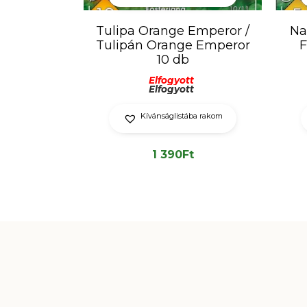
Tulipa Orange Emperor /
Na
Tulipán Orange Emperor
F
10 db
Elfogyott
Elfogyott
Kívánságlistába rakom
1 390
Ft