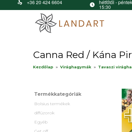
+36 20 424 6604
hétfőtől - péntek
15:30
Canna Red / Kána Pi
Kezdőlap
»
Virághagymák
»
Tavaszi virágh
Termékkategóriák
Bolsius termékek
diffúzorok
Egyéb
Get off