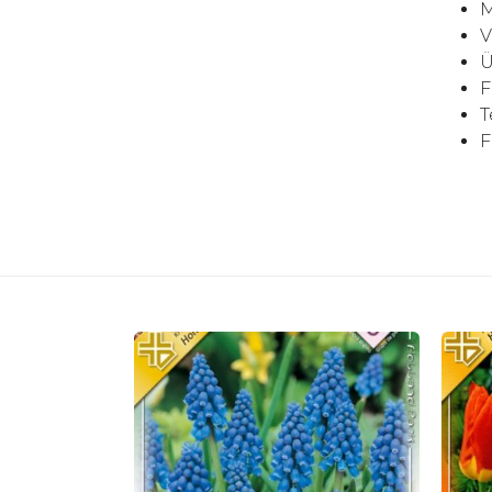
M
V
Ü
F
T
F