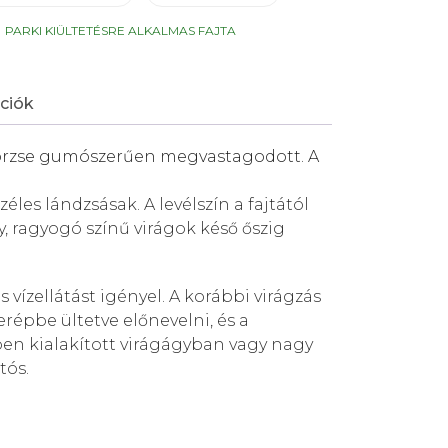
:
PARKI KIÜLTETÉSRE ALKALMAS FAJTA
ciók
törzse gumószerűen megvastagodott. A
les lándzsásak. A levélszín a fajtától
, ragyogó színű virágok késő őszig
vízellátást igényel. A korábbi virágzás
épbe ültetve előnevelni, és a
pben kialakított virágágyban vagy nagy
tós.