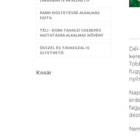
LAKÁSBAN IS NEVELHETŐ
PARKI KIÜLTETÉSRE ALKALMAS
FAJTA
TÉLI - KORA TAVASZI CSEREPES
HAJTATÁSRA ALKALMAS NÖVÉNY
ŐSSZEL ÉS TAVASSZAL IS
Dél
ÜLTETHETŐ
kere
Több
függ
Kosár
nyíl
Napo
érd
fagy
déz
Nem 