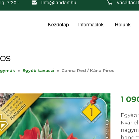
ig: 7:30 -
info@landart.hu
vásárlási 
Kezdőlap
Információk
Rólunk
ros
agymák
»
Egyéb tavaszi
»
Canna Red / Kána Piros
1 09
Egyéb 
Nyár el
nagymé
hanem 