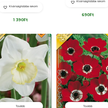
Kívánságlistába rakom
Kívánságlistába rakom
690
Ft
1 390
Ft
Tovább
Tovább