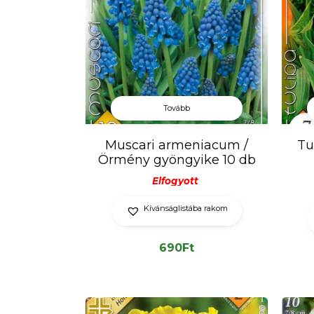
Tovább
Muscari armeniacum /
Tu
Örmény gyöngyike 10 db
Elfogyott
Kívánságlistába rakom
690
Ft