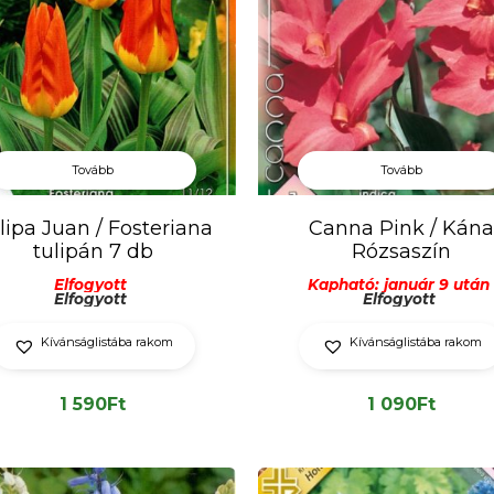
Tovább
Tovább
Canna Pink / Kána
lipa Juan / Fosteriana
Rózsaszín
tulipán 7 db
Kapható: január 9 után
Elfogyott
Elfogyott
Elfogyott
Kívánságlistába rakom
Kívánságlistába rakom
1 090
Ft
1 590
Ft