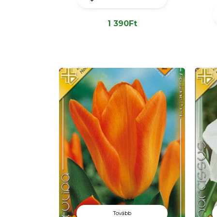
1 390
Ft
Tovább