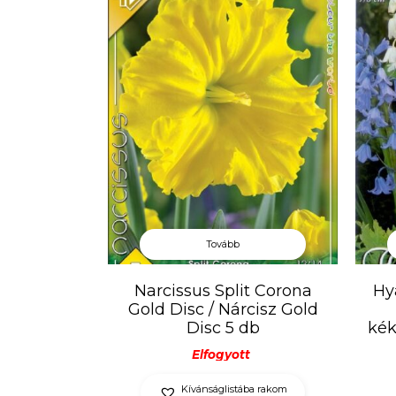
Tovább
Hy
Narcissus Split Corona
Gold Disc / Nárcisz Gold
kék
Disc 5 db
Elfogyott
Kívánságlistába rakom