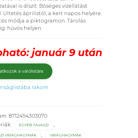
tával is díszít. Bőséges vízellátást
. Ültetés áprilistól, a kert napos helyére.
etés módja a piktogramon. Tárolás
ig: hűvös helyen.
ható: január 9 után
ánságlistába rakom
ám:
8712494303070
riák:
,
EGYÉB TAVASZI
,
SZI VIRÁGHAGYMÁK
VIRÁGHAGYMÁK