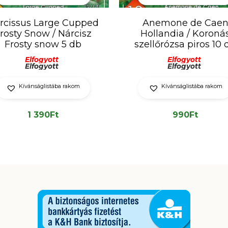
Anemone de Cae
rcissus Large Cupped
Hollandia / Koroná
rosty Snow / Nárcisz
szellőrózsa piros 10 
Frosty snow 5 db
Elfogyott
Elfogyott
Elfogyott
Elfogyott
Kívánságlistába rakom
Kívánságlistába rakom
990
Ft
1 390
Ft