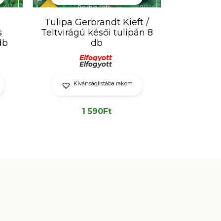
n
Tulipa Gerbrandt Kieft /
s
Teltvirágú késői tulipán 8
db
db
Elfogyott
Elfogyott
Kívánságlistába rakom
1 590
Ft