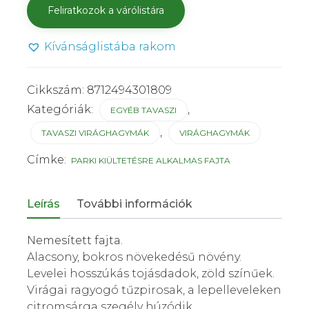
Kívánságlistába rakom
Cikkszám:
8712494301809
Kategóriák:
,
EGYÉB TAVASZI
,
TAVASZI VIRÁGHAGYMÁK
VIRÁGHAGYMÁK
Címke:
PARKI KIÜLTETÉSRE ALKALMAS FAJTA
Leírás
További információk
Nemesített fajta.
Alacsony, bokros növekedésű növény.
Levelei hosszúkás tojásdadok, zöld színűek.
Virágai ragyogó tűzpirosak, a lepelleveleken
citromsárga szegély húzódik.