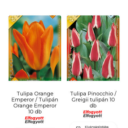
Tulipa Orange
Tulipa Pinocchio /
Emperor / Tulipán
Greigii tulipán 10
Orange Emperor
db
10 db
Elfogyott
Elfogyott
Elfogyott
Elfogyott
Kívánságlistába