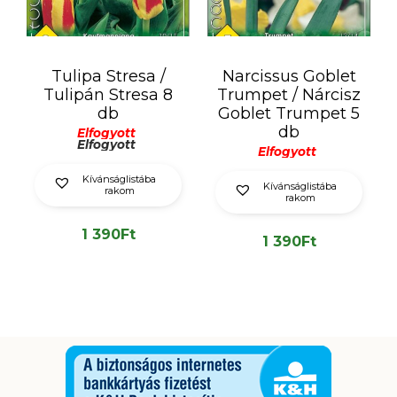
Tulipa Stresa /
Narcissus Goblet
Tulipán Stresa 8
Trumpet / Nárcisz
db
Goblet Trumpet 5
db
Elfogyott
Elfogyott
Elfogyott
Kívánságlistába
Kívánságlistába
rakom
rakom
1 390
Ft
1 390
Ft