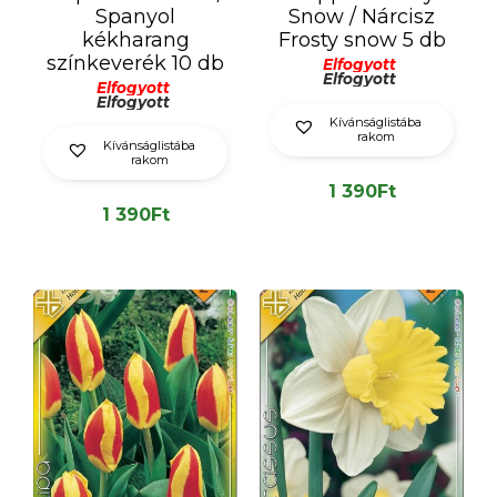
Spanyol
Snow / Nárcisz
kékharang
Frosty snow 5 db
színkeverék 10 db
Elfogyott
Elfogyott
Elfogyott
Elfogyott
Kívánságlistába
rakom
Kívánságlistába
rakom
1 390
Ft
1 390
Ft