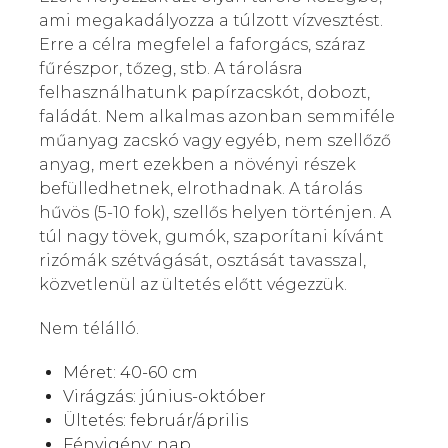
ami megakadályozza a túlzott vízvesztést.
Erre a célra megfelel a faforgács, száraz
fűrészpor, tőzeg, stb. A tárolásra
felhasználhatunk papírzacskót, dobozt,
faládát. Nem alkalmas azonban semmiféle
műanyag zacskó vagy egyéb, nem szellőző
anyag, mert ezekben a növényi részek
befülledhetnek, elrothadnak. A tárolás
hűvös (5-10 fok), szellős helyen történjen. A
túl nagy tövek, gumók, szaporítani kívánt
rizómák szétvágását, osztását tavasszal,
közvetlenül az ültetés előtt végezzük.
Nem télálló.
Méret: 40-60 cm
Virágzás: június-október
Ültetés: február/április
Fényigény:
nap