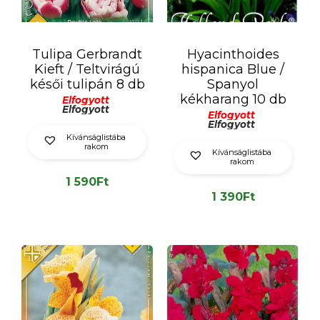
Tulipa Gerbrandt
Hyacinthoides
Kieft / Teltvirágú
hispanica Blue /
késői tulipán 8 db
Spanyol
kékharang 10 db
Elfogyott
Elfogyott
Elfogyott
Elfogyott
Kívánságlistába
rakom
Kívánságlistába
rakom
1 590
Ft
1 390
Ft