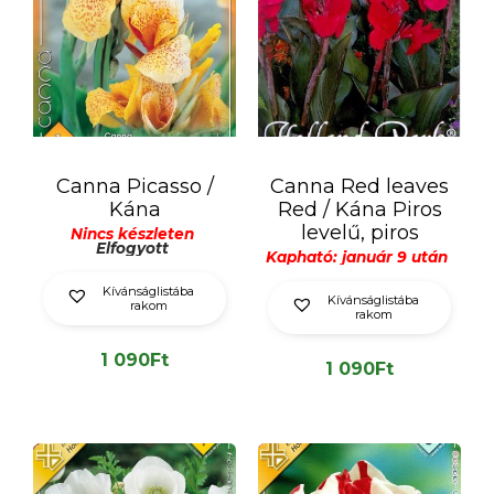
Canna Picasso /
Canna Red leaves
Kána
Red / Kána Piros
levelű, piros
Nincs készleten
Elfogyott
Kapható: január 9 után
Kívánságlistába
Kívánságlistába
rakom
rakom
1 090
Ft
1 090
Ft