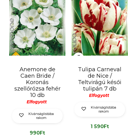
Anemone de
Tulipa Carneval
Caen Bride /
de Nice /
Koronás
Teltvirágú késői
szellőrózsa fehér
tulipán 7 db
10 db
Elfogyott
Elfogyott
Kívánságlistába
rakom
Kívánságlistába
rakom
1 590
Ft
990
Ft