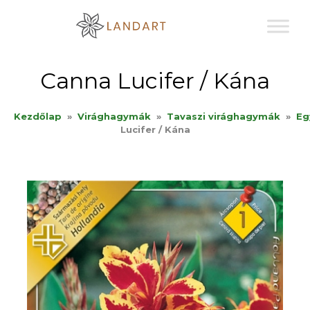
Sk
to
co
Canna Lucifer / Kána
Kezdőlap
»
Virághagymák
»
Tavaszi virághagymák
»
Eg
Lucifer / Kána