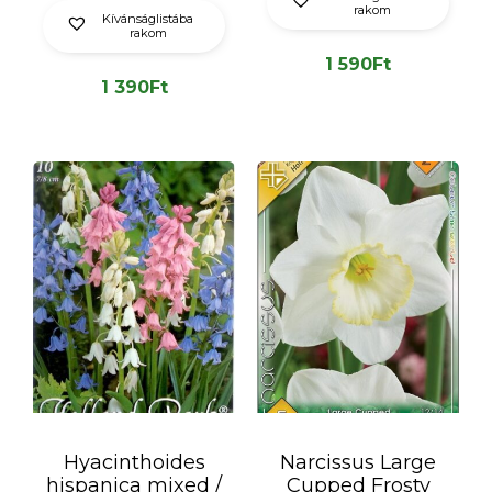
rakom
Kívánságlistába
rakom
1 590
Ft
1 390
Ft
Hyacinthoides
Narcissus Large
hispanica mixed /
Cupped Frosty