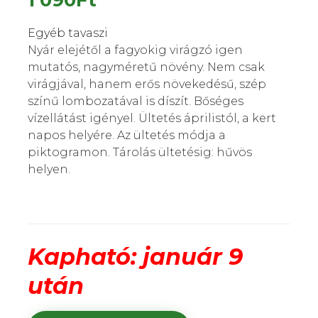
1 090
Ft
Egyéb tavaszi
Nyár elejétől a fagyokig virágzó igen
mutatós, nagyméretű növény. Nem csak
virágjával, hanem erős növekedésű, szép
színű lombozatával is díszít. Bőséges
vízellátást igényel. Ültetés áprilistól, a kert
napos helyére. Az ültetés módja a
piktogramon. Tárolás ültetésig: hűvös
helyen.
Kapható: január 9
után