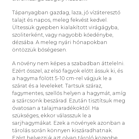
Tápanyagban gazdag, laza, jó vízáteresztő
talajt és napos, meleg fekvést kedvel.
Ültessük gyepben kialakított virágágyba,
szoliterként, vagy nagyobb kőedénybe,
dézsába. A meleg nyári hónapokban
öntözzük bőségesen.
A növény nem képes a szabadban áttelelni.
Ezért ősszel, az első fagyok előtt ássuk ki, és
a hagyma fölött 5-10 cm-rel vágjuk le a
szárat és a leveleket. Tartsuk száraz,
fagymentes, szellős helyen a hagymát, amíg
a szárcsonk beszárad. Ezután tisztítsuk meg
óvatosan a talajmaradékoktól. Ha
szükséges, ekkor válasszuk le a
sarjhagymákat. Ezek a növények azonban a
tárolás során könnyen kiszáradhatnak.
Ezért helyezzük azt olyan tároló közegbe,