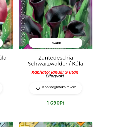
Tovább
ála
Zantedeschia
Schwarzwalder / Kála
Kapható: január 9 után
Elfogyott
Kívánságlistába rakom
1 690
Ft