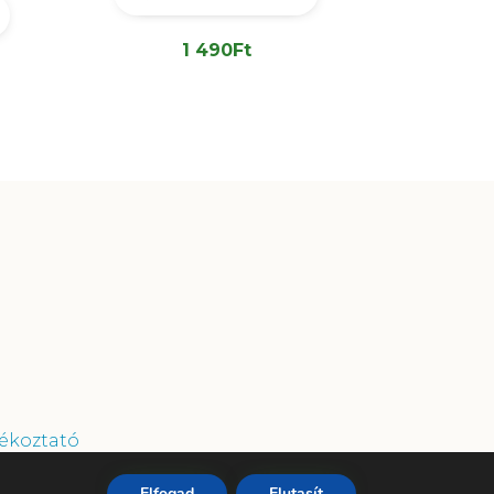
1 490
Ft
ékoztató
Elfogad
Elutasít