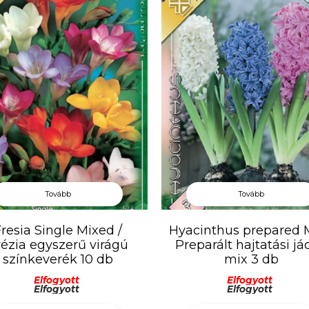
Tovább
Tovább
resia Single Mixed /
Hyacinthus prepared M
rézia egyszerű virágú
Preparált hajtatási já
színkeverék 10 db
mix 3 db
Elfogyott
Elfogyott
Elfogyott
Elfogyott