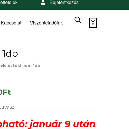
feltételek
Bejelentkezés
Skip


to
Kapcsolat
Viszonteladóink
0
content
 1db
elű üstökliliom 1db
0
Ft
tavaszi
ható: január 9 után