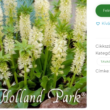
Kív
Cikksz
Kategó
TAVA
Címke