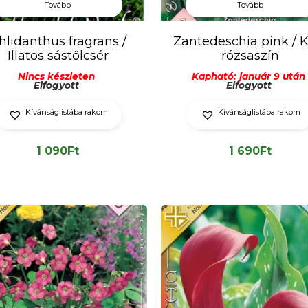
Tovább
Tovább
hlidanthus fragrans /
Zantedeschia pink / K
Illatos sástölcsér
rózsaszín
Nincs készleten
Kapható: január 9 után
Elfogyott
Elfogyott
Kívánságlistába rakom
Kívánságlistába rakom
1 090
Ft
1 690
Ft