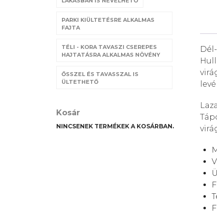
LAKÁSBAN IS NEVELHETŐ
PARKI KIÜLTETÉSRE ALKALMAS
FAJTA
TÉLI - KORA TAVASZI CSEREPES
Dél-
HAJTATÁSRA ALKALMAS NÖVÉNY
Hull
virá
ŐSSZEL ÉS TAVASSZAL IS
ÜLTETHETŐ
levé
Laza
Kosár
Tápo
NINCSENEK TERMÉKEK A KOSÁRBAN.
virá
M
V
Ü
F
T
F