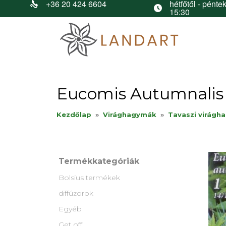
+36 20 424 6604
hétfőtől - péntek
15:30
Eucomis Autumnalis /
Kezdőlap
»
Virághagymák
»
Tavaszi virágh
Termékkategóriák
Bolsius termékek
diffúzorok
Egyéb
Get off