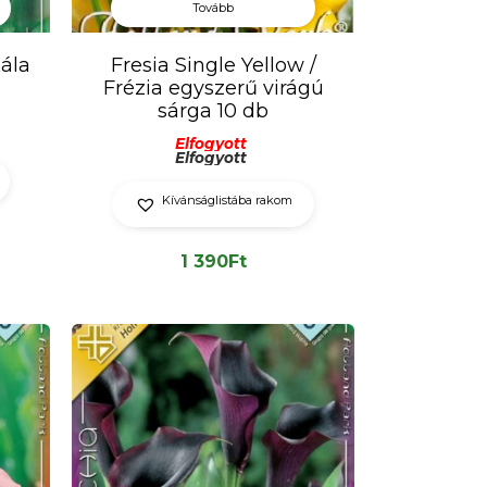
Tovább
ála
Fresia Single Yellow /
Frézia egyszerű virágú
sárga 10 db
Elfogyott
Elfogyott
Kívánságlistába rakom
1 390
Ft