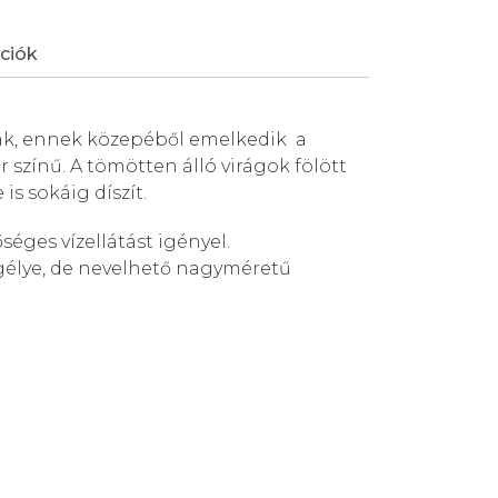
ciók
tnak, ennek közepéből emelkedik a
r színű. A tömötten álló virágok fölött
is sokáig díszít.
séges vízellátást igényel.
gélye, de nevelhető nagyméretű