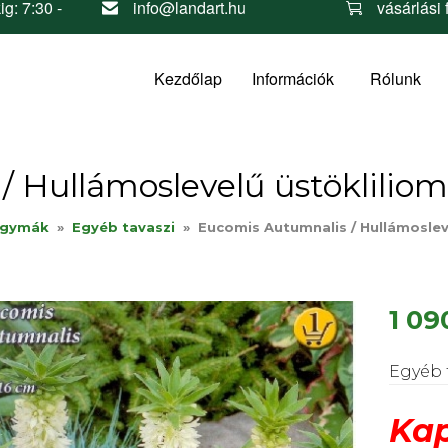
ig: 7:30 -
info@landart.hu
vásárlási 
Kezdőlap
Információk
Rólunk
 Hullámoslevelű üstökliliom
agymák
»
Egyéb tavaszi
»
Eucomis Autumnalis / Hullámoslev
1 09
Egyéb 
Kap