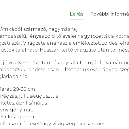
Leírás
További informá
Afrikából származó, hagymás faj.
ámos szélű, fényes zöld tőlevelei nagy rozettát alko
gzati szár. Virágzata ananászra emlékeztet, zöldes fehé
lüstök található. Hosszan tartó virágzása után termése 
, jó vízelvezetésű, termékeny talajt, a nyár folyamán bő
ldatozzuk rendszeresen. Ültethetjük évelőágyba, sze
gládában is.
éret: 20-30 cm
irágzás: július/augusztus
ltetés: április/május
ényigény:
nap
élállóság: nem
elhasználás:
évelőágy, virágszegély, cserepes