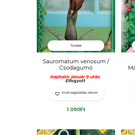
Tovább
Sauromatum venosum /
Csodagumó
Ma
Kapható: január 9 után
Elfogyott
Kívánságlistába rakom
1 090
Ft