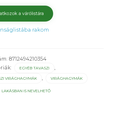
ánságlistába rakom
ám:
8712494210354
riák:
,
EGYÉB TAVASZI
,
SZI VIRÁGHAGYMÁK
VIRÁGHAGYMÁK
:
LAKÁSBAN IS NEVELHETŐ