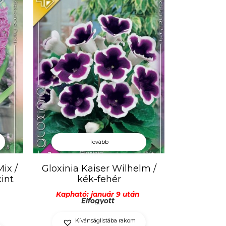
Tovább
ix /
Gloxinia Kaiser Wilhelm /
cint
kék-fehér
Kapható: január 9 után
Elfogyott
Kívánságlistába rakom