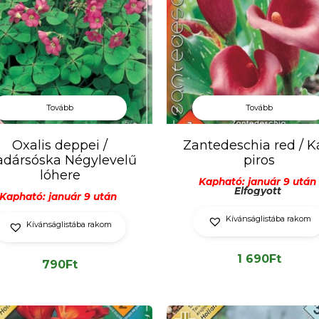
Tovább
Tovább
Oxalis deppei /
Zantedeschia red / K
dársóska Négylevelű
piros
lóhere
Kapható: január 9 után
Elfogyott
Kapható: január 9 után
Kívánságlistába rakom
Kívánságlistába rakom
1 690
Ft
790
Ft