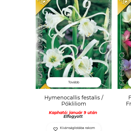
Tovább
Hymenocallis festalis /
F
Pókliliom
F
Kapható: január 9 után
Elfogyott
Kívánságlistába rakom