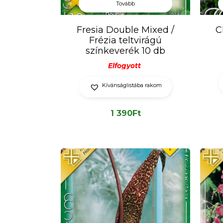
Tovább
Fresia Double Mixed /
C
Frézia teltvirágú
színkeverék 10 db
Elfogyott
Kívánságlistába rakom
1 390
Ft