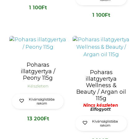
1 100
Ft
1 100
Ft
Poharas
illatgyertya /
Poharas
Peony 115g
illatgyertya
Wellness &
Készleten
Beauty / Argan oil
115g
Kívánságlistába
rakom
Nincs készleten
Elfogyott
13 200
Ft
Kívánságlistába
rakom