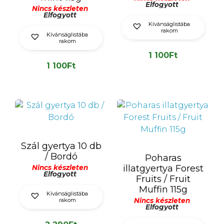
Elfogyott
Nincs készleten
Elfogyott
Kívánságlistába
rakom
Kívánságlistába
rakom
1 100
Ft
1 100
Ft
Szál gyertya 10 db
/ Bordó
Poharas
illatgyertya Forest
Nincs készleten
Elfogyott
Fruits / Fruit
Muffin 115g
Kívánságlistába
rakom
Nincs készleten
Elfogyott