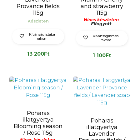
Provance fields
and strawberry
115g
115g
Nincs készleten
Készleten
Elfogyott
Kívánságlistába
Kívánságlistába
rakom
rakom
13 200
Ft
1 100
Ft
Poharas
illatgyertya
Poharas
Blooming season
illatgyertya
/ Rose 115g
Lavender
Nincs készleten