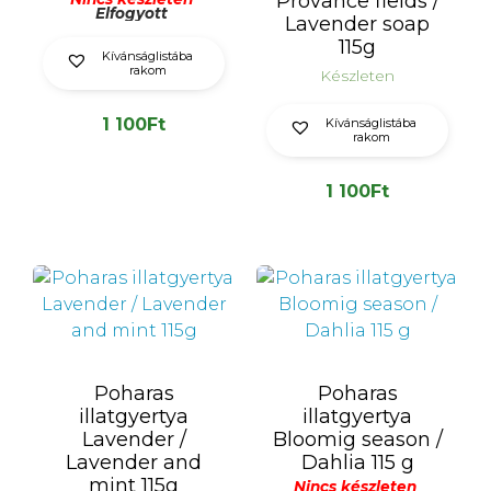
Provance fields /
Elfogyott
Lavender soap
115g
Kívánságlistába
rakom
Készleten
1 100
Ft
Kívánságlistába
rakom
1 100
Ft
Poharas
Poharas
illatgyertya
illatgyertya
Lavender /
Bloomig season /
Lavender and
Dahlia 115 g
mint 115g
Nincs készleten