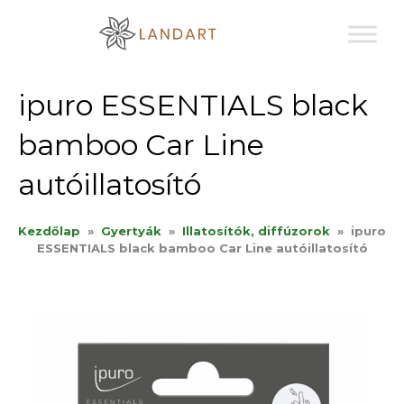
Sk
to
co
ipuro ESSENTIALS black
bamboo Car Line
autóillatosító
Kezdőlap
»
Gyertyák
»
Illatosítók, diffúzorok
»
ipuro
ESSENTIALS black bamboo Car Line autóillatosító