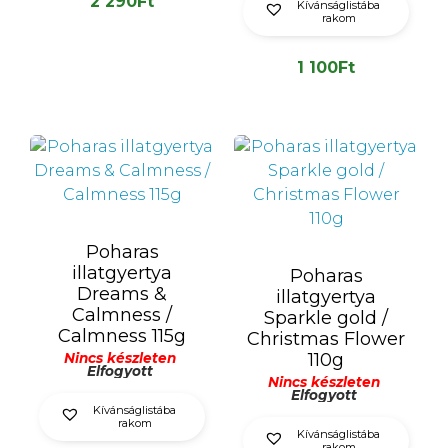
2 290
Ft
Kívánságlistába
rakom
1 100
Ft
Poharas
illatgyertya
Poharas
Dreams &
illatgyertya
Calmness /
Sparkle gold /
Calmness 115g
Christmas Flower
110g
Nincs készleten
Elfogyott
Nincs készleten
Elfogyott
Kívánságlistába
rakom
Kívánságlistába
rakom