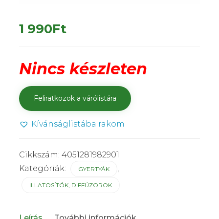
1 990
Ft
Nincs készleten
Kívánságlistába rakom
Cikkszám:
4051281982901
Kategóriák:
,
GYERTYÁK
ILLATOSÍTÓK, DIFFÚZOROK
Leírás
További információk